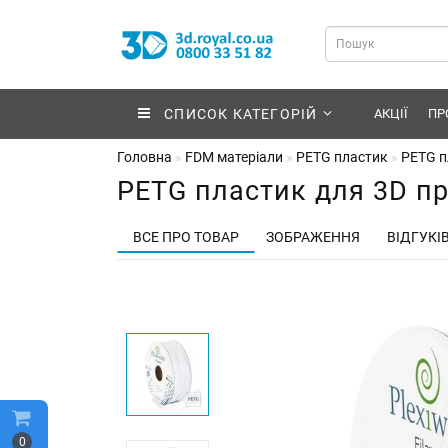
СПИСОК КАТЕГОРІЙ
АКЦІЇ
ПР
Головна
FDM матеріали
PETG пластик
PETG пл
PETG пластик для 3D прин
ВСЕ ПРО ТОВАР
ЗОБРАЖЕННЯ
ВІДГУКІВ
0