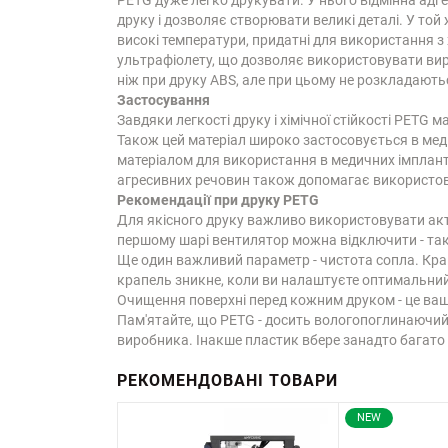
друку і дозволяє створювати великі деталі. У той
високі температури, придатні для використання з
ультрафіолету, що дозволяє використовувати вироб
ніж при друку ABS, але при цьому не розкладаютьс
Застосування
Завдяки легкості друку і хімічної стійкості PETG
Також цей матеріал широко застосовується в меди
матеріалом для використання в медичних імпланта
агресивних речовин також допомагає використовув
Рекомендації при друку PETG
Для якісного друку важливо використовувати акт
першому шарі вентилятор можна відключити - так
Ще один важливий параметр - чистота сопла. Кращ
крапель зникне, коли ви налаштуєте оптимальний 
Очищення поверхні перед кожним друком - це ваш
Пам'ятайте, що PETG - досить вологопоглинаючий 
виробника. Інакше пластик вбере занадто багато
РЕКОМЕНДОВАНІ ТОВАРИ
NEW