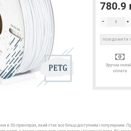
780.9 
ПОВІДОМИТИ 
Зручна онла
оплата
тання в 3D-принтерах, який стає все більш доступним і популярним
зія шарів, а також немає сильного запаху і токсичної пари. Він так