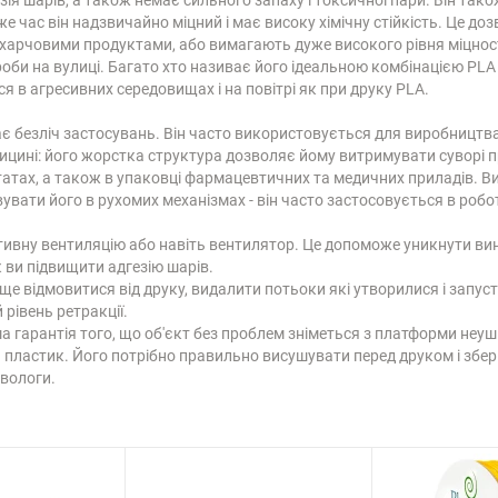
 же час він надзвичайно міцний і має високу хімічну стійкість. Це д
 харчовими продуктами, або вимагають дуже високого рівня міцності
и на вулиці. Багато хто називає його ідеальною комбінацією PLA і 
я в агресивних середовищах і на повітрі як при друку PLA.
 має безліч застосувань. Він часто використовується для виробництва
цині: його жорстка структура дозволяє йому витримувати суворі пр
тах, а також в упаковці фармацевтичних та медичних приладів. Висо
ати його в рухомих механізмах - він часто застосовується в робот
ивну вентиляцію або навіть вентилятор. Це допоможе уникнути вини
 ви підвищити адгезію шарів.
е відмовитися від друку, видалити потьоки які утворилися і запус
рівень ретракції.
а гарантія того, що об'єкт без проблем зніметься з платформи не
пластик. Його потрібно правильно висушувати перед друком і збері
 вологи.