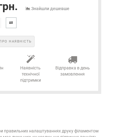
грн.
Знайшли дешевше
ПРО НАЯВНІСТЬ
йн
Наявність
Відправка в день
технічної
замовлення
підтримки
. При правильних налаштуваннях друку філаментом
ож має дуже низьку усадку, що підвищує точність