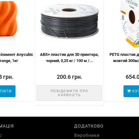
філамент Anycubic
ABS+ пластик для 3D принтера,
PETG пластик д
range, 1кг
чорний, 0,25 кг / 100 м /...
жовтий 300м/
8 грн.
200.6 грн.
654.0
ПИТИ
ПОВІДОМИТИ ПРО
КУ
НАЯВНІСТЬ
МАЦІЯ
ДОДАТКОВО
с
Виробники