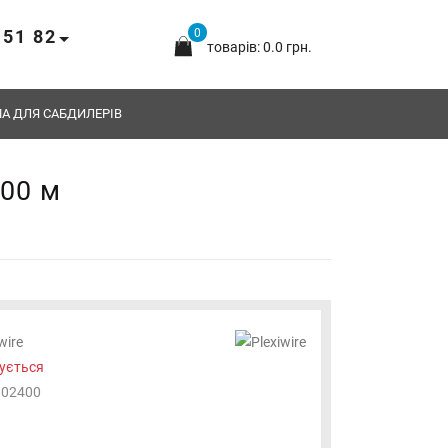
 51 82
0
товарів: 0.0 грн.
А ДЛЯ САБДИЛЕРІВ
400 м
wire
ується
802400