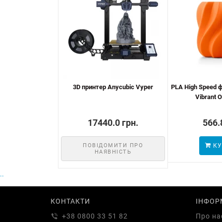
3D принтер Anycubic Vyper
PLA High Speed 
Vibrant O
17440.0 грн.
566.
ПОВІДОМИТИ ПРО
КУ
НАЯВНІСТЬ
..
КОНТАКТИ
ІНФОР
+38 0800 33 51 82
Про на