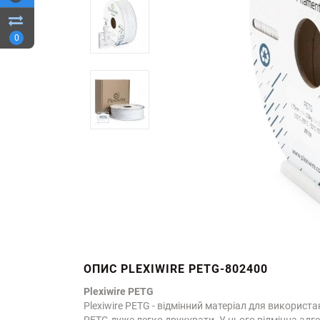
0
ОПИС PLEXIWIRE PETG-802400
Plexiwire PETG
Plexiwire PETG - відмінний матеріал для викорис
PETG дуже легко друкувати. У нього відмінна адге