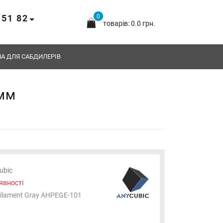
 51 82
0
товарів: 0.0 грн.
А ДЛЯ САБДИЛЕРІВ
5мм
ubic
явності
ilament Gray AHPEGE-101