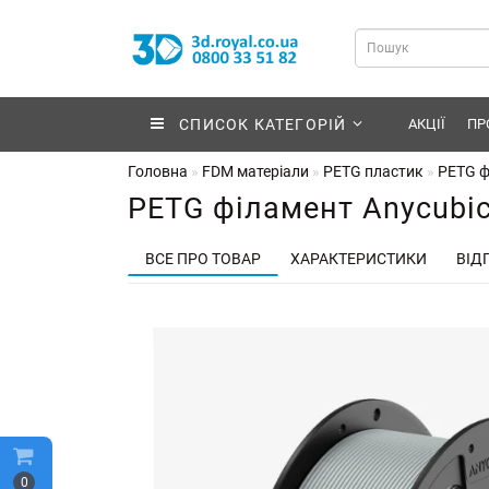
СПИСОК КАТЕГОРІЙ
АКЦІЇ
ПР
Головна
FDM матеріали
PETG пластик
PETG ф
PETG філамент Anycubic
ВСЕ ПРО ТОВАР
ХАРАКТЕРИСТИКИ
ВІДГ
0