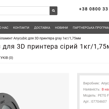
+38 0800 33
О НАС
КОНТАКТИ
ДОСТАВКА
НОВИНИ
ПАРТНЕРСЬКА ПРОГРАМ
іламент Anycubic для 3D принтера gray 1кг/1,75мм
 для 3D принтера сірий 1кг/1,7
УКІВ (0)
Виробник:
Anyc
Наявність:
В на
Модель:
PETG F
Арт.: 07704607