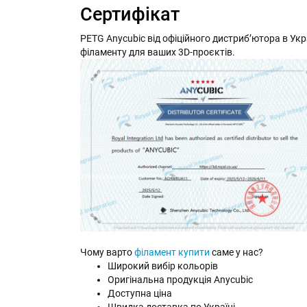
Сертифікат
PETG Anycubic від офіційного дистриб’ютора в Украї
філаменту для ваших 3D-проєктів.
Чому варто
філамент купити
саме у нас?
Широкий вибір кольорів
Оригінальна продукція Anycubic
Доступна ціна
Швидка доставка по Україні