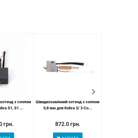
хотенд з соплом
Швидкозамінний хотенд з соплом
Трубка для подач
bra S1, S1 ...
0,8 мм для Kobra 3/ 3 Co...
Kobra 3 M
0 грн.
872.0 грн.
545.0