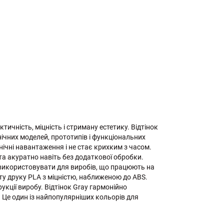
ичність, міцність і стриману естетику. Відтінок
нічних моделей, прототипів і функціональних
ічні навантаження і не стає крихким з часом.
та акуратно навіть без додаткової обробки.
а використовувати для виробів, що працюють на
ту друку PLA з міцністю, наближеною до ABS.
укції виробу. Відтінок Gray гармонійно
 Це один із найпопулярніших кольорів для