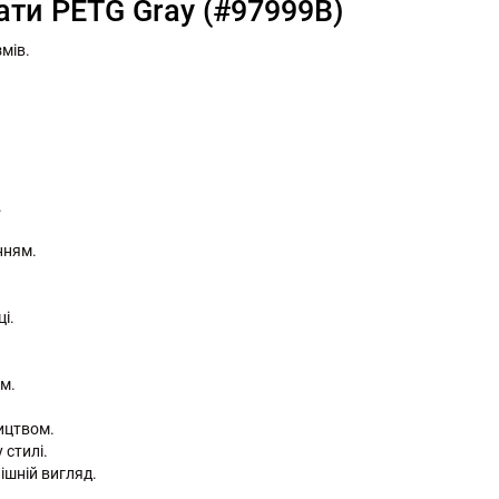
ати PETG Gray (#97999B)
мів.
.
нням.
і.
м.
ицтвом.
 стилі.
ішній вигляд.