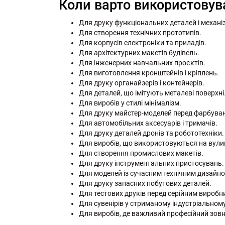
Коли варто використовув
Для друку функціональних деталей і механіз
Для створення технічних прототипів.
Для корпусів електроніки та приладів.
Для архітектурних макетів будівель.
Для інженерних навчальних проєктів.
Для виготовлення кронштейнів і кріплень.
Для друку органайзерів і контейнерів.
Для деталей, що імітують металеві поверхні
Для виробів у стилі мінімалізм.
Для друку майстер-моделей перед фарбува
Для автомобільних аксесуарів і тримачів.
Для друку деталей дронів та робототехніки.
Для виробів, що використовуються на вулиц
Для створення промислових макетів.
Для друку інструментальних пристосувань.
Для моделей із сучасним технічним дизайно
Для друку запасних побутових деталей.
Для тестових друків перед серійним виробн
Для сувенірів у стриманому індустріальному
Для виробів, де важливий професійний зовн