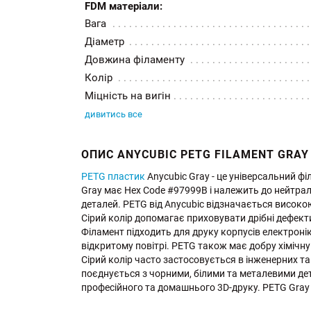
FDM матеріали:
Вага
Діаметр
Довжина філаменту
Колір
Міцність на вигін
дивитись все
ОПИС ANYCUBIC PETG FILAMENT GRAY
PETG пластик
Anycubic Gray - це універсальний фі
Gray має Hex Code #97999B і належить до нейтрал
деталей. PETG від Anycubic відзначається високою
Сірий колір допомагає приховувати дрібні дефекти
Філамент підходить для друку корпусів електронік
відкритому повітрі. PETG також має добру хімічну
Сірий колір часто застосовується в інженерних та 
поєднується з чорними, білими та металевими дет
професійного та домашнього 3D-друку. PETG Gray 