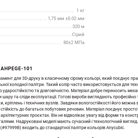
1 кг
1,75 мм ±0.02 мм
320 м
Сірий
80±2 МПа
 AHPEGE-101
ламент для 3D-друку в класичному сірому кольорі, який поєднує практ
ьної холодної палітри. Такий колір часто використовується для тех
 ударостійкістю та довговічністю. Матеріал добре переносить механ
 шару та сліди експлуатації. Готові вироби виглядають професійно 
и, кріплень і технічних вузлів. Завдяки вологостійкості його можн
 стійкість до багатьох побутових речовин. Матеріал поєднує просто
архітектурних проєктах. Він не відволікає увагу від форми та констр
алями. Надруковані моделі мають сучасний і технологічний вигляд.
(#97999B) входить до стандартної палітри кольорів Anycubic.