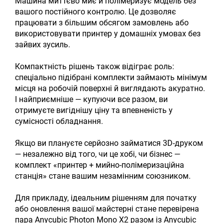
Машина миттєво миє й полімеризує модель без
вашого постійного контролю. Це дозволяє
працювати з більшим обсягом замовлень або
використовувати принтер у домашніх умовах без
зайвих зусиль.
Компактність рішень також відіграє роль:
спеціально підібрані комплекти займають мінімум
місця на робочій поверхні й виглядають акуратно.
І найприємніше — купуючи все разом, ви
отримуєте вигіднішу ціну та впевненість у
сумісності обладнання.
Якщо ви плануєте серйозно займатися 3D-друком
— незалежно від того, чи це хобі, чи бізнес —
комплект «принтер + мийно-полімеризаційна
станція» стане вашим незамінним союзником.
Для прикладу, ідеальним рішенням для початку
або оновлення вашої майстерні стане перевірена
пара Anycubic Photon Mono X2 разом із Anycubic