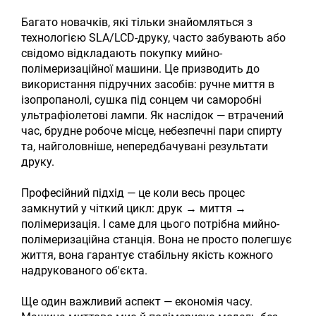
Багато новачків, які тільки знайомляться з
технологією SLA/LCD-друку, часто забувають або
свідомо відкладають покупку мийно-
полімеризаційної машини. Це призводить до
використання підручних засобів: ручне миття в
ізопропанолі, сушка під сонцем чи саморобні
ультрафіолетові лампи. Як наслідок — втрачений
час, брудне робоче місце, небезпечні пари спирту
та, найголовніше, непередбачувані результати
друку.
Професійний підхід — це коли весь процес
замкнутий у чіткий цикл: друк → миття →
полімеризація. І саме для цього потрібна мийно-
полімеризаційна станція. Вона не просто полегшує
життя, вона гарантує стабільну якість кожного
надрукованого об'єкта.
Ще один важливий аспект — економія часу.