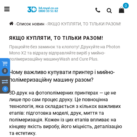
0
Список новин
ЯКЩО КУПЛЯТИ, ТО ТІЛЬКИ РАЗОМ!
ЯКЩО КУПЛЯТИ, ТО ТІЛЬКИ РАЗОМ!
Працюйте без заминок та клопоту! Друкуйте на Photon
Mono X2 та відразу відправляйте виріб у мийно-
полімеризаційну машинуWash and Cure Plus.
0
Чому важливо купувати принтер і мийно-
полімеризаційну машину разом?
0
3D-друк на фотополімерних принтерах — це не
лише про сам процес друку. Це повноцінна
технологія, яка складається з кількох важливих
етапів: підготовка моделі, друк, миття та
полімеризація. Кожен із цих етапів впливає на
кінцеву якість виробу, його міцність, деталізацію
та естетику.