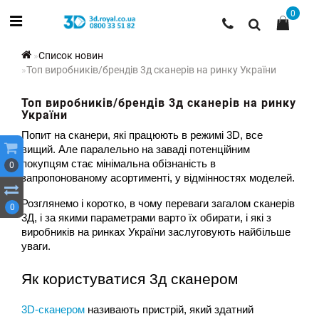
0
Список новин
Топ виробників/брендів 3д сканерів на ринку України
Топ виробників/брендів 3д сканерів на ринку
України
Попит на сканери, які працюють в режимі 3D, все 
вищий. Але паралельно на заваді потенційним 
покупцям стає мінімальна обізнаність в 
0
запропонованому асортименті, у відмінностях моделей.
Розглянемо і коротко, в чому переваги загалом сканерів 
0
3Д, і за якими параметрами варто їх обирати, і які з 
виробників на ринках України заслуговують найбільше 
уваги.
Як користуватися 3д сканером
3D-сканером
 називають пристрій, який здатний 