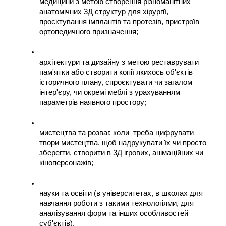
медицини з метою створення різноманітних 
анатомічних 3Д структур для хірургії, 
проєктування імплантів та протезів, пристроїв 
ортопедичного призначення;
архітектури та дизайну з метою реставрувати 
пам'ятки або створити копії якихось об'єктів 
історичного плану, спроєктувати чи загалом 
інтер'єру, чи окремі меблі з урахуванням 
параметрів наявного простору;
мистецтва та розваг, коли  треба цифрувати 
твори мистецтва, щоб надрукувати їх чи просто 
зберегти, створити в 3Д ігрових, анімаційних чи 
кіноперсонажів;
науки та освіти (в університетах, в школах для 
навчання роботи з такими технологіями, для 
аналізування форм та інших особливостей 
суб'єктів).