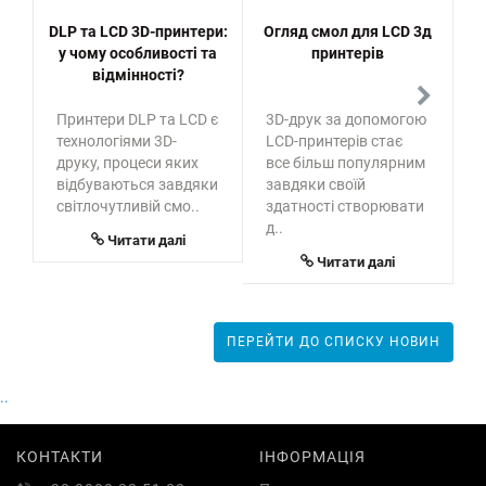
DLP та LCD 3D-принтери:
Огляд смол для LCD 3д
PL
у чому особливості та
принтерів
відмінності?
Принтери DLP та LCD є
3D-друк за допомогою
Д
технологіями 3D-
LCD-принтерів стає
п
друку, процеси яких
все більш популярним
в
відбуваються завдяки
завдяки своїй
с
світлочутливій смо..
здатності створювати
т
д..
в
Читати далі
п
Читати далі
ПЕРЕЙТИ ДО СПИСКУ НОВИН
..
КОНТАКТИ
ІНФОРМАЦІЯ