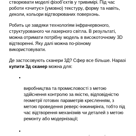
створювати моделі фізоб'єктів у тривимірі. Під час 
роботи «зчитує» (умовно) текстуру, форму та навіть, 
деколи, кольори відтворюваних поверхонь. 
Робить це завдяки технологіям інфрачервоного, 
структурованого чи лазерного світла. В результаті, 
можна отримати потрібну модель в високоточному 3D 
відтворенні. Яку далі можна по-різному 
використовувати.
Де застосовують сканери 3Д? Сфер все більше. Наразі 
купити 3д сканер
 можна для:
виробництва та промисловості з метою 
здійснення контролю за якістю, відповідністю 
геометрії готових параметрів кресленням, з 
метою проведення реверс-інжинирінга, тобто під 
час відтворення механізмів чи деталей з метою 
ремонту або модернізації;