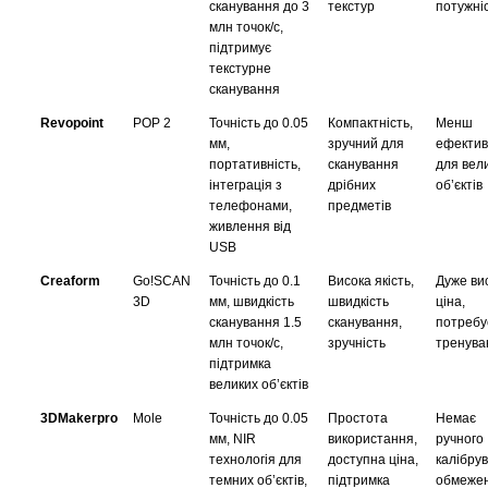
сканування до 3 
текстур
потужні
млн точок/с, 
підтримує 
текстурне 
сканування
Revopoint
POP 2
Точність до 0.05 
Компактність, 
Менш 
мм, 
зручний для 
ефектив
портативність, 
сканування 
для вели
інтеграція з 
дрібних 
об’єктів
телефонами, 
предметів
живлення від 
USB
Creaform
Go!SCAN 
Точність до 0.1 
Висока якість, 
Дуже вис
3D
мм, швидкість 
швидкість 
ціна, 
сканування 1.5 
сканування, 
потребує
млн точок/с, 
зручність
тренува
підтримка 
великих об’єктів
3DMakerpro
Mole
Точність до 0.05 
Простота 
Немає 
мм, NIR 
використання, 
ручного 
технологія для 
доступна ціна, 
калібрув
темних об’єктів, 
підтримка 
обмежен