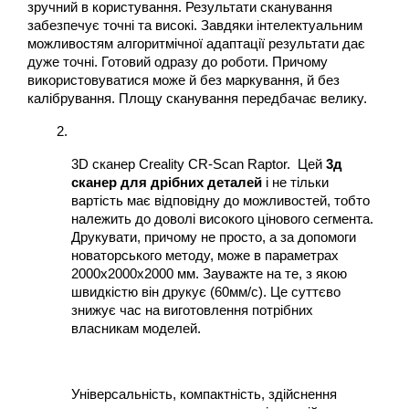
зручний в користування. Результати сканування 
забезпечує точні та високі. Завдяки інтелектуальним 
можливостям алгоритмічної адаптації результати дає 
дуже точні. Готовий одразу до роботи. Причому 
використовуватися може й без маркування, й без 
калібрування. Площу сканування передбачає велику.
3D сканер Creality CR-Scan Raptor. 
 Цей 
3д 
сканер для дрібних деталей
 і не тільки 
вартість має відповідну до можливостей, тобто 
належить до доволі високого цінового сегмента. 
Друкувати, причому не просто, а за допомоги 
новаторського методу, може в параметрах  
2000х2000х2000 мм. Зауважте на те, з якою 
швидкістю він друкує (60мм/с). Це суттєво 
знижує час на виготовлення потрібних 
власникам моделей.
Універсальність, компактність, здійснення 