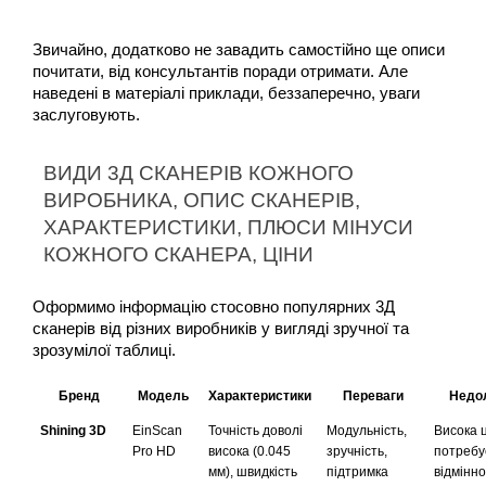
Звичайно, додатково не завадить самостійно ще описи 
почитати, від консультантів поради отримати. Але 
наведені в матеріалі приклади, беззаперечно, уваги 
заслуговують.
ВИДИ 3Д СКАНЕРІВ КОЖНОГО 
ВИРОБНИКА, ОПИС СКАНЕРІВ, 
ХАРАКТЕРИСТИКИ, ПЛЮСИ МІНУСИ 
КОЖНОГО СКАНЕРА, ЦІНИ
Оформимо інформацію стосовно популярних 3Д 
сканерів від різних виробників у вигляді зручної та 
зрозумілої таблиці.
Бренд
Модель
Характеристики
Переваги
Недол
Shining 3D
EinScan 
Точність доволі 
Модульність, 
Висока ц
Pro HD
висока (0.045 
зручність, 
потребує
мм), швидкість 
підтримка 
відмінно