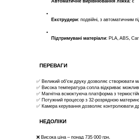
Автоматичне вирівнювання ліжка
: є
Екструдери
: подвійні, з автоматичним 
Підтримувані матеріали
: PLA, ABS, Ca
ПЕРЕВАГИ
✅ Великий об’єм друку дозволяє створювати ма
✅ Висока температура сопла відкриває можливі
✅ Магнітна всмоктуюча платформа з термостійк
✅ Потужний процесор з 32-розрядною материнс
✅ Камера керування дозволяє контролювати др
НЕДОЛІКИ
❌ Висока ціна – понад 735 000 грн.