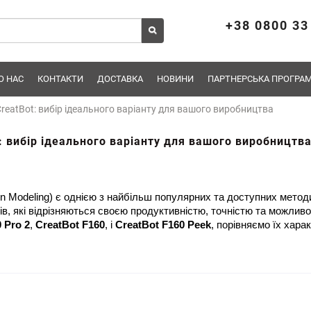
+38 0800 33
О НАС
КОНТАКТИ
ДОСТАВКА
НОВИНИ
ПАРТНЕРСЬКА ПРОГРАМ
reatBot: вибір ідеального варіанту для вашого виробництва
: вибір ідеального варіанту для вашого виробництв
, які відрізняються своєю продуктивністю, точністю та можливос
 Pro 2
, 
CreatBot F160
, і 
CreatBot F160 Peek
, порівняємо їх хара
Отримуйте першими новини про надходження,
підписуйтесь!