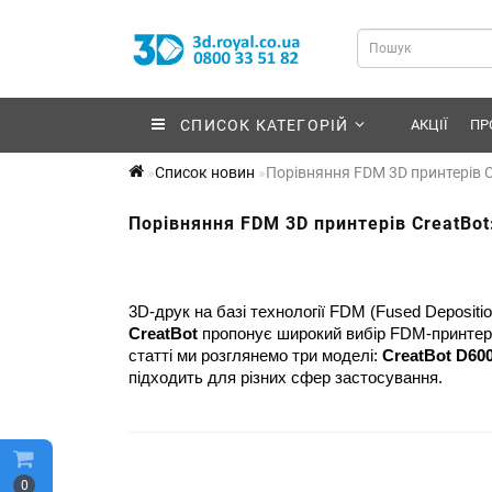
СПИСОК КАТЕГОРІЙ
АКЦІЇ
ПР
Список новин
Порівняння FDM 3D принтерів C
Порівняння FDM 3D принтерів CreatBot
CreatBot
 пропонує широкий вибір FDM-принтерів
статті ми розглянемо три моделі: 
CreatBot D600
підходить для різних сфер застосування.
0