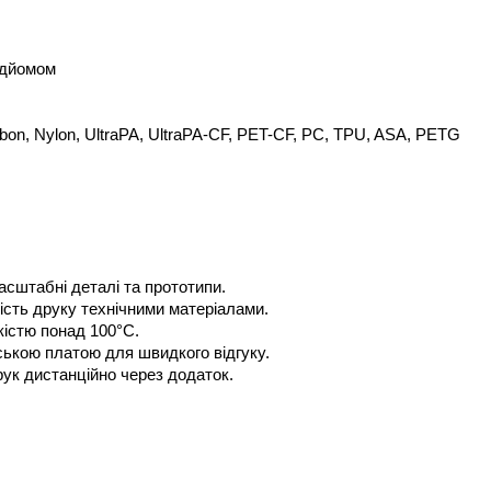
підйомом
rbon, Nylon, UltraPA, UltraPA-CF, PET-CF, PC, TPU, ASA, PETG
сштабні деталі та прототипи.
сть друку технічними матеріалами.
істю понад 100°C.
ькою платою для швидкого відгуку.
ук дистанційно через додаток.