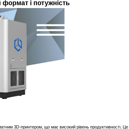
 формат і потужність 
Електронна пошта
*
Підписатися
атним 3D-принтером, що має високий рівень продуктивності. Це 