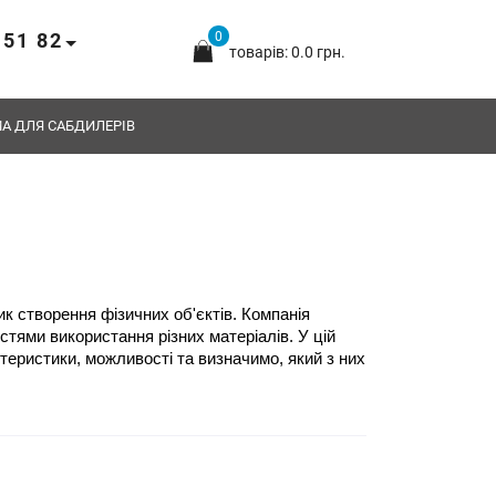
 51 82
0
товарів: 0.0 грн.
А ДЛЯ САБДИЛЕРІВ
а
3D-друк на базі технології FDM (Fused Deposition Modeling) є однією з найбільш популярних та доступних методик створення фізичних об'єктів. Компанія 
тями використання різних матеріалів. У цій 
ктеристики, можливості та визначимо, який з них 