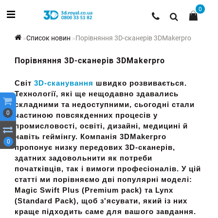
0
Список новин
Порівняння 3D-сканерів 3DMakerpro
Порівняння 3D-сканерів 3DMakerpro
Світ
3D-сканування
швидко розвивається.
Технології, які ще нещодавно здавались
складними та недоступними, сьогодні стали
0
частиною повсякденних процесів у
промисловості, освіті, дизайні, медицині й
навіть геймінгу. Компанія 3DMakerpro
0
пропонує низку передових 3D-сканерів,
здатних задовольнити як потреби
початківців, так і вимоги професіоналів. У цій
статті ми порівняємо дві популярні моделі:
Magic Swift Plus (Premium pack)
та
Lynx
(Standard Pack)
, щоб з'ясувати, який із них
краще підходить саме для вашого завдання.