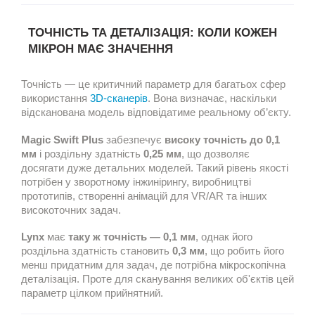
ТОЧНІСТЬ ТА ДЕТАЛІЗАЦІЯ: КОЛИ КОЖЕН
МІКРОН МАЄ ЗНАЧЕННЯ
Точність — це критичний параметр для багатьох сфер
використання
3D-сканерів
. Вона визначає, наскільки
відсканована модель відповідатиме реальному об’єкту.
Magic Swift Plus
забезпечує
високу точність до 0,1
мм
і роздільну здатність
0,25 мм
, що дозволяє
досягати дуже детальних моделей. Такий рівень якості
потрібен у зворотному інжинірингу, виробництві
прототипів, створенні анімацій для VR/AR та інших
високоточних задач.
Lynx
має
таку ж точність — 0,1 мм
, однак його
роздільна здатність становить
0,3 мм
, що робить його
менш придатним для задач, де потрібна мікроскопічна
деталізація. Проте для сканування великих об'єктів цей
параметр цілком прийнятний.