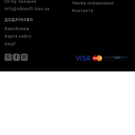
Сб-Нд: вихідний
Умови повернення
info@vikisoft.kiev.ua
Контакти
ДОДАТКОВО
Виробники
Карта сайту
Акції