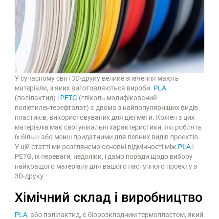
У сучасному світі 3D-друку велике значення мають
матеріали, з яких виготовляються вироби.
PLA
(полілактид) і
PETG
(гліколь модифікований
поліетилентерефталат) є двома з найпопулярніших видів
пластиків, використовуваних для цієї мети. Кожен з цих
матеріалів має свої унікальні характеристики, які роблять
їх більш або менш придатними для певних видів проектів.
У цій статті ми розглянемо основні відмінності між
PLA
і
PETG, їх переваги, недоліки, і дамо поради щодо вибору
найкращого матеріалу для вашого наступного проекту з
3D-друку.
Хімічний склад і виробництво
PLA
, або полілактид, є біорозкладним термопластом, який