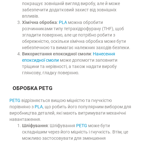
покращує зовнішній вигляд виробу, але й може
забезпечити додатковий захист від зовнішніх
впливів.
Хімічна обробка
:
PLA
можна обробити
розчинниками типу тетрахідрофурану (THF), щоб
згладити поверхню, але це потрібно робити з
обережністю, оскільки хімічна обробка може бути
небезпечною та вимагає належних заходів безпеки.
Використання епоксидної смоли
:
Нанесення
епоксидної смоли
може допомогти заповнити
тріщини та нерівності, а також надати виробу
глянсову, гладку поверхню.
ОБРОБКА PETG
PETG
відрізняється вищою міцністю та гнучкістю
порівняно з
PLA
, що робить його популярним вибором для
виробництва деталей, які мають витримувати механічні
навантаження.
Шліфування
: Шліфування
PETG
може бути
складнішим через його міцність і гнучкість. Втім, це
можливо застосовувати для зменшення