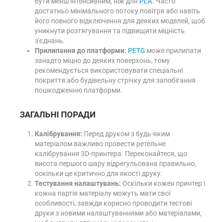
бути менш інтенсивним, ніж для
PLA
. Часто
достатньо мінімального потоку повітря або навіть
його повного відключення для деяких моделей, щоб
уникнути розтягування та підвищити міцність
з'єднань.
Прилипання до платформи:
PETG
може прилипати
занадто міцно до деяких поверхонь, тому
рекомендується використовувати спеціальні
покриття або будівельну стрічку для запобігання
пошкодженню платформи.
ЗАГАЛЬНІ ПОРАДИ
Калібрування:
Перед друком з будь-яким
матеріалом важливо провести ретельне
калібрування 3D-принтера. Переконайтеся, що
висота першого шару відрегульована правильно,
оскільки це критично для якості друку.
Тестування налаштувань:
Оскільки кожен принтер і
кожна партія матеріалу можуть мати свої
особливості, завжди корисно проводити тестові
друки з новими налаштуваннями або матеріалами,