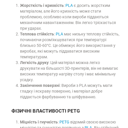
Жорсткість і крихкість
:
PLA
є досить жорстким
матеріалом, але його крихкість може стати
проблемою, особливо коли вироби піддаються
механічним навантаженням. Він легко тріскається
при ударах.
Теплова стійкість
:
PLA
має низьку теплову стійкість,
починаючи розм'якшуватися при температурі
близько 50-60°C. Це обмежує його використання у
виробах, які можуть піддаватися високим
температурам.
Легкість друку
: Цей матеріал можна легко
друкувати на більшості 3D-принтерів, він не вимагає
високих температур нагріву столу і має мінімальну
усадку.
Закінчення поверхні
: Вироби з PLA можуть мати
гладку і яскраву поверхню, і матеріал добре
піддається фарбуванню та шліфуванню.
ФІЗИЧНІ ВЛАСТИВОСТІ PETG
Міцність і гнучкість
:
PETG
відомий своєю високою
міцністю та гнучкістю порівняно з
PLA
. Він стійкіший