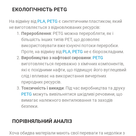
ЕКОЛОГІЧНІСТЬ PETG
На відміну від
PLA
,
PETG
є синтетичним пластиком, який
не виготовляється з відновлюваних ресурсів:
Перероблення
: PETG можна переробляти, як і
більшість інших типів PET, що дозволяє
використовувати вже існуючі потоки переробки.
Проте, на відміну від
PLA
,
PETG
не є біорозкладним.
Виробництво з нафтової сировини
:
PETG
виготовляється переважно з хімічних компонентів,
які є похідними нафти, що підвищує його вуглецевий
слід і впливає на використання вичерпних
природних ресурсів.
Токсичність і викиди
: Під час виробництва та друку
PETG
можуть вивільнятися шкідливі речовини, що
вимагає належного вентилювання та заходів
безпеки.
ПОРІВНЯЛЬНИЙ АНАЛІЗ
Хоча обидва матеріали мають свої переваги та недоліки з