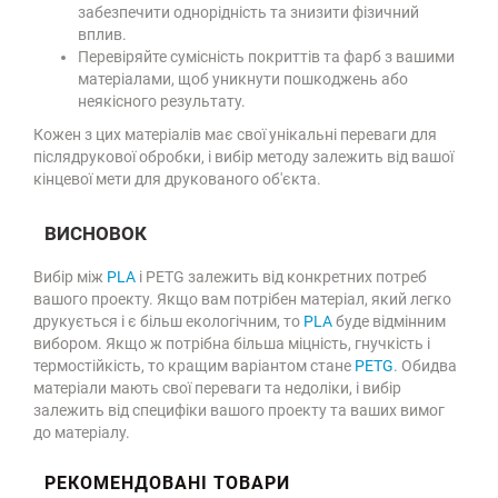
забезпечити однорідність та знизити фізичний
вплив.
Перевіряйте сумісність покриттів та фарб з вашими
матеріалами, щоб уникнути пошкоджень або
неякісного результату.
Кожен з цих матеріалів має свої унікальні переваги для
післядрукової обробки, і вибір методу залежить від вашої
кінцевої мети для друкованого об'єкта.
ВИСНОВОК
Вибір між
PLA
і PETG залежить від конкретних потреб
вашого проекту. Якщо вам потрібен матеріал, який легко
друкується і є більш екологічним, то
PLA
буде відмінним
вибором. Якщо ж потрібна більша міцність, гнучкість і
термостійкість, то кращим варіантом стане
PETG
. Обидва
матеріали мають свої переваги та недоліки, і вибір
залежить від специфіки вашого проекту та ваших вимог
до матеріалу.
РЕКОМЕНДОВАНІ ТОВАРИ