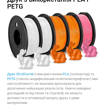
PETG
Друк 3D-об'єктів
із використанням
PLA
(полілактид) та
PETG
(гліколь модифікований поліетилентерефталат) має
свої особливості, які важливо враховувати для
досягнення найкращих результатів. Нижче наведено
докладний огляд технік та стратегій, які можуть
допомогти в оптимізації процесу друку з цими
матеріалами.