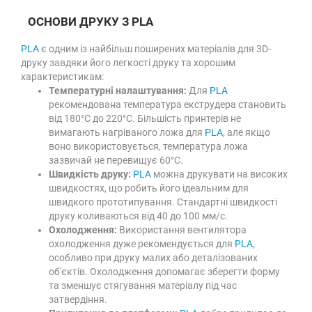
ОСНОВИ ДРУКУ З PLA
PLA
є одним із найбільш поширених матеріалів для 3D-
друку завдяки його легкості друку та хорошим
характеристикам:
Температурні налаштування:
Для
PLA
рекомендована температура екструдера становить
від 180°C до 220°C. Більшість принтерів не
вимагають нагріваного ложа для
PLA
, але якщо
воно використовується, температура ложа
зазвичай не перевищує 60°C.
Швидкість друку:
PLA
можна друкувати на високих
швидкостях, що робить його ідеальним для
швидкого прототипування. Стандартні швидкості
друку коливаються від 40 до 100 мм/с.
Охолодження:
Використання вентилятора
охолодження дуже рекомендується для
PLA
,
особливо при друку малих або деталізованих
об'єктів. Охолодження допомагає зберегти форму
та зменшує стягування матеріалу під час
затвердіння.