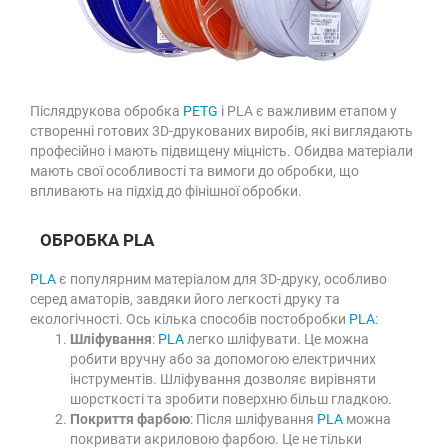
Післядрукова обробка
PETG
і PLA є важливим етапом у
створенні готових 3D-друкованих виробів, які виглядають
професійно і мають підвищену міцність. Обидва матеріали
мають свої особливості та вимоги до обробки, що
впливають на підхід до фінішної обробки.
ОБРОБКА PLA
PLA
є популярним матеріалом для 3D-друку, особливо
серед аматорів, завдяки його легкості друку та
екологічності. Ось кілька способів постобробки
PLA
:
Шліфування
:
PLA
легко шліфувати. Це можна
робити вручну або за допомогою електричних
інструментів. Шліфування дозволяє вирівняти
шорсткості та зробити поверхню більш гладкою.
Покриття фарбою
: Після шліфування
PLA
можна
покривати акриловою фарбою. Це не тільки