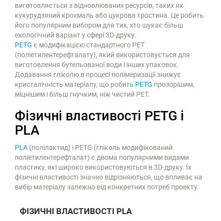
виготовляється з відновлюваних ресурсів, таких як
кукурудзяний крохмаль або цукрова тростина. Це робить
його популярним вибором для тих, хто шукає більш
екологічний варіант у сфері 3D-друку.
PETG
є модифікацією стандартного PET
(поліетилентерефталату), який використовується для
виготовлення бутельованої води і інших упаковок.
Додавання гліколю в процесі полімеризації знижує
кристалічність матеріалу, що робить
PETG
прозорішим,
міцнішим і більш гнучким, ніж чистий PET.
Фізичні властивості PETG і
PLA
PLA
(полілактид) і PETG (гліколь модифікований
поліетилентерефталат) є двома популярними видами
пластику, які широко використовуються в 3D-друку. Їх
фізичні властивості значно відрізняються, що впливає на
вибір матеріалу залежно від конкретних потреб проекту.
ФІЗИЧНІ ВЛАСТИВОСТІ PLA