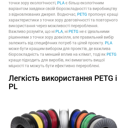
точки зору екологічності,
PLA
є більш екологічним
варіантом завдяки своїй біорозкладності та виробництву
з відновлюваних джерел. Водночас,
PETG
пропонує кращі
характеристики з точки зору довговічності та повторного
використання через можливості перероблення.
Важливо розуміти, що ні
PLA
, ні
PETG
не є ідеальними
рішеннями з точки зору довкілля, але правильний вибір
залежить від специфічних потреб та цілей проекту.
PLA
може бути кращим вибором для проектів, де важлива
біорозкладність та менший вплив на клімат, тоді як
PETG
краще підходить для виробів, які вимагають вищої
міцності та можуть бути ефективно перероблені.
Легкість використання PETG і
PL