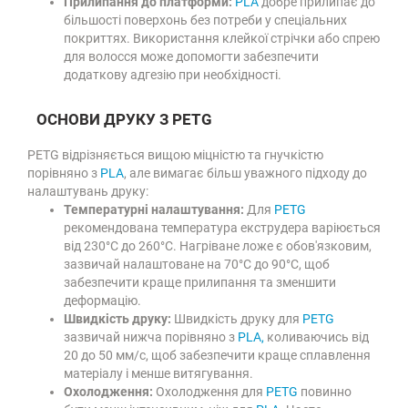
Прилипання до платформи:
PLA
добре прилипає до
більшості поверхонь без потреби у спеціальних
покриттях. Використання клейкої стрічки або спрею
для волосся може допомогти забезпечити
додаткову адгезію при необхідності.
ОСНОВИ ДРУКУ З PETG
PETG відрізняється вищою міцністю та гнучкістю
порівняно з
PLA
, але вимагає більш уважного підходу до
налаштувань друку:
Температурні налаштування:
Для
PETG
рекомендована температура екструдера варіюється
від 230°C до 260°C. Нагріване ложе є обов'язковим,
зазвичай налаштоване на 70°C до 90°C, щоб
забезпечити краще прилипання та зменшити
деформацію.
Швидкість друку:
Швидкість друку для
PETG
зазвичай нижча порівняно з
PLA,
коливаючись від
20 до 50 мм/с, щоб забезпечити краще сплавлення
матеріалу і менше витягування.
Охолодження:
Охолодження для
PETG
повинно