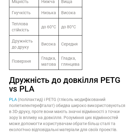
Міцність
Нижча
Вища
Гнучкість
Низька
Висока
Теплова
до 60°C
до 80°C
стійкість
Дружність
Висока
Середня
до друку
Гладка,
Гладка,
Поверхня
матова
глянцева
Дружність до довкілля PETG
vs PLA
PLA
(полілактид) і PETG (гліколь модифікований
поліетилентерефталат) обидва широко використовуються
в 3D-друку, проте вони мають значні відмінності з точки
зору їх впливу на довкілля. Розуміння цих відмінностей
може допомогти користувачам обрати більш сталі та
екологічно відповідальні матеріали для своїх проектів.