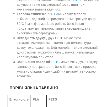
до ударів та не так схильний до тріщин при
механічних навантаженнях.
Теплова стійкість
:
PETG
має кращу теплову
стійкість, здатний витримувати температури до 70-
80°C без деформації, що робить його більш
придатним для використання в середовищах з
високими температурами.
Складність друку
: Друк
PETG
може бути
складнішим через вищі вимоги до температури
друку і охолодження. Цей матеріал також схильний
до струмінів і може бути більш вимогливим щодо
налаштувань принтера.
Закінчення поверхні
:
PETG
може мати дуже гладку і
глянцеву поверхню, але його більш в'язка природа
може ускладнити друк дрібних деталей з високою
точністю.
ПОРІВНЯЛЬНА ТАБЛИЦЯ
Властивість
PLA
PETG