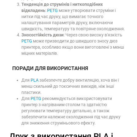
Тенденція до струмінів і ниткоподібних
відкладень
:
PETG
може утворювати струміни і
нитки під час друку, що вимагає точного
налаштування параметрів друку, включаючи
швидкість, температуру та повітряне охолодження.
Зносостійкість дюзи
: Через свою високу в'язкість
PETG
може призводити до швидшого зносу дюз
принтера, особливо якщо вони виготовлені з менш
міцних матеріалів.
ПОРАДИ ДЛЯ ВИКОРИСТАННЯ
Для
PLA
забезпечте добру вентиляцію, хоча він і
менш схильний до токсичних викидів, ніж інші
пластики.
Для
PETG
рекомендується використовувати
принтер з нагріваним столом та здатністю
регулювати температуру детально, а також
забезпечити належне охолодження під час друку
для зниження струміньового ефекту.
Друк з використання PLA і