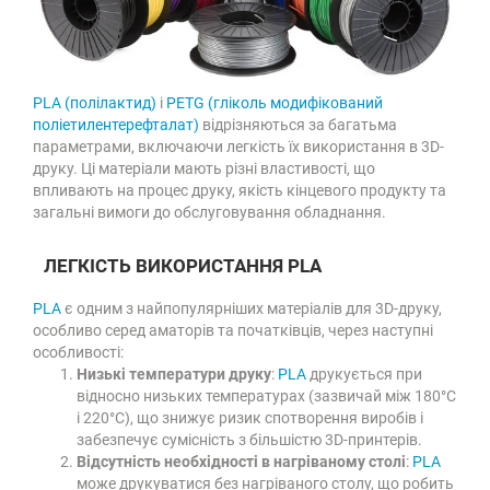
PLA (полілактид)
і
PETG (гліколь модифікований
поліетилентерефталат)
відрізняються за багатьма
параметрами, включаючи легкість їх використання в 3D-
друку. Ці матеріали мають різні властивості, що
впливають на процес друку, якість кінцевого продукту та
загальні вимоги до обслуговування обладнання.
ЛЕГКІСТЬ ВИКОРИСТАННЯ PLA
PLA
є одним з найпопулярніших матеріалів для 3D-друку,
особливо серед аматорів та початківців, через наступні
особливості:
Низькі температури друку
:
PLA
друкується при
відносно низьких температурах (зазвичай між 180°C
і 220°C), що знижує ризик спотворення виробів і
забезпечує сумісність з більшістю 3D-принтерів.
Відсутність необхідності в нагріваному столі
:
PLA
може друкуватися без нагріваного столу, що робить