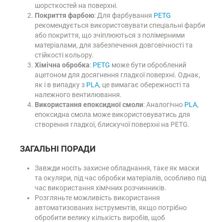
шорсткостей на поверхні.
Покриття фарбою
: Для фарбування
PETG
рекомендується використовувати спеціальні фарби
або покриття, що зчіплюються з полімерними
матеріалами, для забезпечення довговічності та
стійкості кольору.
Хімічна обробка
:
PETG
може бути оброблений
ацетоном для досягнення гладкої поверхні. Однак,
як і в випадку з
PLA
, це вимагає обережності та
належного вентилювання.
Використання епоксидної смоли
: Аналогічно
PLA
,
епоксидна смола може використовуватись для
створення гладкої, блискучої поверхні на PETG.
ЗАГАЛЬНІ ПОРАДИ
Завжди носіть захисне обладнання, таке як маски
та окуляри, під час обробки матеріалів, особливо під
час використання хімічних розчинників.
Розгляньте можливість використання
автоматизованих інструментів, якщо потрібно
обробити велику кількість виробів, щоб