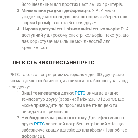
його ідеальним для простих настільних принтерів.
Мінімальна усадка і деформація
: У PLA мало
усадки під час охолодження, що сприяє збереженню
форми і розмірів деталей після друку.
Широка доступність і різноманітність кольорів
: PLA
доступний у широкому спектрі кольорів і текстур, що
дає користувачам більше можливостей для
креативності.
ЛЕГКІСТЬ ВИКОРИСТАННЯ PETG
PETG також є популярним матеріалом для 3D-друку, але
він має деякі особливості, які вимагають більшої уваги під
час друку:
Вищі температури друку
:
PETG
вимагає вищих
температур друку (зазвичай між 230°C і 260°C), що
може призводити до проблем з вентиляцією та
викидами в приміщенні.
Необхідність нагріваного столу
: Для ефективного
друку
PETG
зазвичай потрібен нагріваний стіл, що
забезпечує кращу адгезію до платформи і запобігає
деформації.