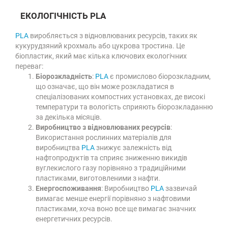
ЕКОЛОГІЧНІСТЬ PLA
PLA
виробляється з відновлюваних ресурсів, таких як
кукурудзяний крохмаль або цукрова тростина. Це
біопластик, який має кілька ключових екологічних
переваг:
Біорозкладність
:
PLA
є промислово біорозкладним,
що означає, що він може розкладатися в
спеціалізованих компостних установках, де високі
температури та вологість сприяють біорозкладанню
за декілька місяців.
Виробництво з відновлюваних ресурсів
:
Використання рослинних матеріалів для
виробництва
PLA
знижує залежність від
нафтопродуктів та сприяє зниженню викидів
вуглекислого газу порівняно з традиційними
пластиками, виготовленими з нафти.
Енергоспоживання
: Виробництво
PLA
зазвичай
вимагає менше енергії порівняно з нафтовими
пластиками, хоча воно все ще вимагає значних
енергетичних ресурсів.