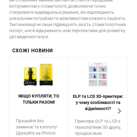
виготовлення змінних імплантів стають передовим
інструментом у стоматології, дозволяючи точно
створювати індивідуальні рішення, які відповідають
унікальним потребам та можливостям кожного пацієнта.
Такі інновації не лише підвищують якість стоматологічних
послуг, але й відкривають нові перспективи для розвитку
цієї медичної галузі.
СХОЖІ НОВИНИ
ЯКЩО КУПЛЯТИ, ТО
DLP та LCD 3D-принтери:
ТІЛЬКИ РАЗОМ!
у чому особливості та
відмінності?
Працюйте без
Принтери DLP та LCD є
3
заминок та клопоту!
технологіями 3D-друку,
П
Друкуйте на Photon
процеси яких
п