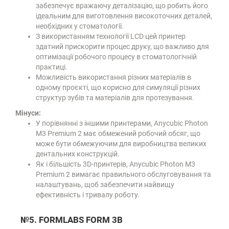
забезпечує вражаючу деталізацію, що робить його
ідеальним для виготовлення високоточних деталей,
необхідних у стоматології.
З використанням технології LCD цей принтер
здатний прискорити процес друку, що важливо для
оптимізації робочого процесу в стоматологічній
практиці.
Можливість використання різних матеріалів в
одному проєкті, що корисно для симуляції різних
структур зубів та матеріалів для протезування.
Мінуси:
У порівнянні з іншими принтерами, Anycubic Photon
M3 Premium 2 має обмежений робочий обсяг, що
може бути обмежуючим для виробництва великих
дентальних конструкцій.
Як і більшість 3D-принтерів, Anycubic Photon M3
Premium 2 вимагає правильного обслуговування та
налаштувань, щоб забезпечити найвищу
ефективність і тривалу роботу.
№5. FORMLABS FORM 3B