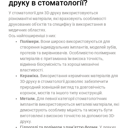
друку в стоматології?
У стоматології для 3D-друку використовуються
різноманітні матеріали, які враховують особливості
друкованих об'єктів та специфіку їх використання в
медичних областях.
Ось найпоширеніші з них:
Полімери.
Вони широко використовуються для
створення індивідуальних імплантів, моделей зубів,
протезів та вирівнювачів. Особливістю полімерних
матеріалів є притаманна їм висока точність,
відмінна біосумісність та хороші механічні
властивості.
Кераміка.
Використання керамічних матеріалів для
3D-друку в стоматології дозволяє забезпечити
природний зовнішній вигляд та довговічність
коронок, мостів та іншого типу конструкцій.
Метали.
Для певної категорії стоматологічних
імплантів використовуються металеві матеріали, які
демонструють особливу міцність та можуть бути
виготовлені з високою точністю за допомогою 3D-
друку.
Гідрогелі та полімери з пам’яттю форми.
У деяких