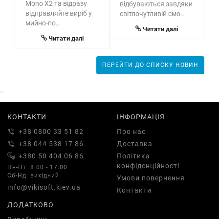
Mono X2 та відразу
відбуваються завдяки
ф
відправляйте виріб у
світлочутливій смо..
O
мийно-по..
б
Читати далі
Читати далі
ПЕРЕЙТИ ДО СПИСКУ НОВИН
..
КОНТАКТИ
ІНФОРМАЦІЯ
+38 0800 33 51 82
Про нас
+38 044 538 17 86
Доставка
+380 50 404 06 86
Політика
конфіденційності
Пн-Пт: 8:00 - 17:00
Сб-Нд: вихідний
Умови повернення
info@vikisoft.kiev.ua
Контакти
ДОДАТКОВО