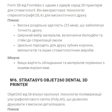
Form 3B від Formlabs є одним з лідерів серед 3D-принтерів
для стоматології. Він використовує технологію
стереолітографії (SLA) для високоточного друку.
Плюси:
Висока роздільна здатність (25 мкм), що забезпечує
точність друку.
Широкий вибір матеріалів, включаючи біоподібні та
стійкі до стерилізації смоли.
Ідеально підходить для друку зубних коронок,
імплантатів та інших стоматологічних виробів.
Мінуси:
Вища вартість обладнання та матеріалів порівняно з
іншими варіантами.
№6. STRATASYS OBJET260 DENTAL 3D
PRINTER
Objet260 від Stratasys пропонує технологію полімеризації
ультрафіолетового світла (PolyJet), що дозволяє
друкувати з високою деталізацією.
Плюси: