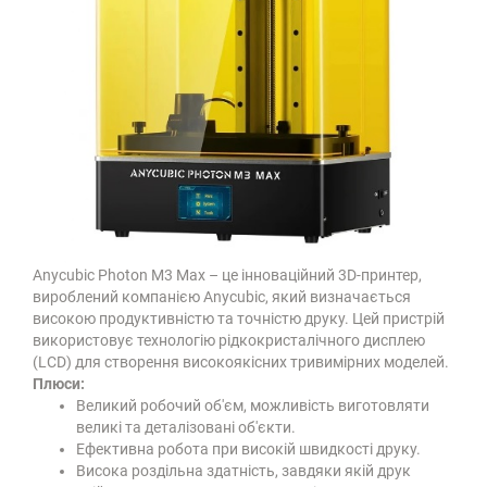
Anycubic Photon M3 Max – це інноваційний 3D-принтер,
вироблений компанією Anycubic, який визначається
високою продуктивністю та точністю друку. Цей пристрій
використовує технологію рідкокристалічного дисплею
(LCD) для створення високоякісних тривимірних моделей.
Плюси:
Великий робочий об'єм, можливість виготовляти
великі та деталізовані об'єкти.
Ефективна робота при високій швидкості друку.
Висока роздільна здатність, завдяки якій друк