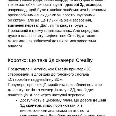
також залюбки використовують 
дешеві 3д сканер
и, 
наприклад, щоб було цікавіше знайомитися із певними 
археологічними знахідками чи просто науковими 
об'єктами, але це ще тільки на рівні засвоєння, 
вивчення переваг. Далі, як то кажуть, буде…  
Пропозицій в цьому плані вистачає. Але серед них 
дуже в плані попиту виділяється Creality, а також 
максимально наближені до них за можливостями 
аналоги.
Коротко: що таке 3д сканери Creality
Представлені китайською Сreality принтери 3D 
створювали, відповідно до головного слогана 
«Створюйте та думайте у 3D».
Популярні пропозиції виробника привабливі не лише 
для ентузіастів та експертів галузі 3Д, але й для 
початківців. А все через наступні переваги:
доступність в ціновому плані. Це доволі 
дешеві 
3д сканери
, якщо порівнювати їх з 
високоточними аналогами за якістю та 
можливостями. Виробник не перебільшує, коли 