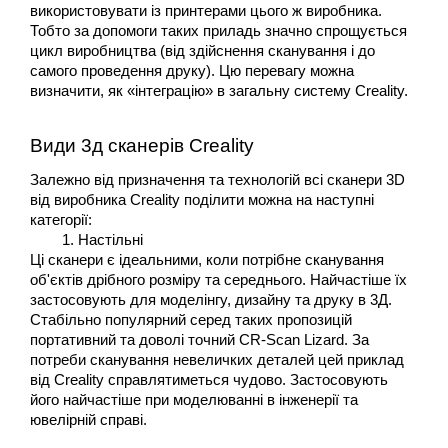
використовувати із принтерами цього ж виробника. 
Тобто за допомоги таких приладь значно спрощується 
цикл виробництва (від здійснення сканування і до 
самого проведення друку). Цю перевагу можна 
визначити, як «інтеграцію» в загальну систему Creality.
Види 3д сканерів Creality
Залежно від призначення та технологій всі сканери 3D 
від виробника Creality поділити можна на наступні 
категорії:
Настільні
Ці сканери є ідеальними, коли потрібне сканування 
об'єктів дрібного розміру та середнього. Найчастіше їх 
застосовують для моделінгу, дизайну та друку в 3Д. 
Стабільно популярний серед таких пропозицій 
портативний та доволі точний CR-Scan Lizard. За 
потреби сканування невеличких деталей цей приклад 
від Creality справлятиметься чудово. Застосовують 
його найчастіше при моделюванні в інженерії та 
ювелірній справі.