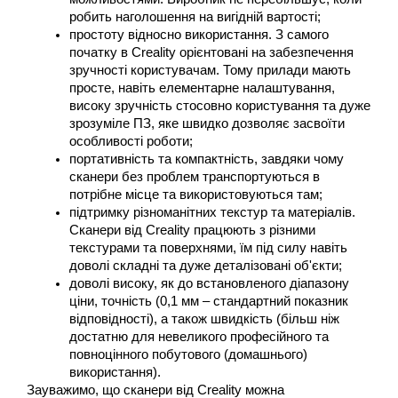
робить наголошення на вигідній вартості;
простоту відносно використання. З самого 
початку в Creality орієнтовані на забезпечення 
зручності користувачам. Тому прилади мають 
просте, навіть елементарне налаштування, 
високу зручність стосовно користування та дуже 
зрозуміле ПЗ, яке швидко дозволяє засвоїти 
особливості роботи;
портативність та компактність, завдяки чому 
сканери без проблем транспортуються в 
потрібне місце та використовуються там;
підтримку різноманітних текстур та матеріалів. 
Сканери від Creality працюють з різними 
текстурами та поверхнями, їм під силу навіть 
доволі складні та дуже деталізовані об'єкти;
доволі високу, як до встановленого діапазону 
ціни, точність (0,1 мм – стандартний показник 
відповідності), а також швидкість (більш ніж 
достатню для невеликого професійного та 
повноцінного побутового (домашнього) 
використання).
Зауважимо, що сканери від Creality можна 