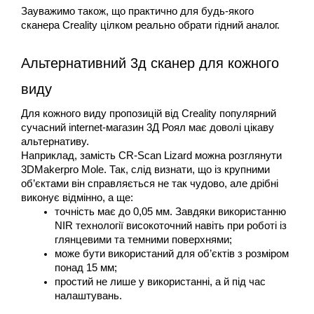
Зауважимо також, що практично для будь-якого 
сканера Creality цілком реально обрати гідний аналог. 
Альтернативний 3д сканер для кожного 
виду
Для кожного виду пропозицій від Creality популярний 
сучасний іnternet-магазин 3Д Роял має доволі цікаву 
альтернативу. 
Наприклад, замість CR-Scan Lizard можна розглянути 
3DMakerpro Mole. Так, слід визнати, що із крупними 
об’єктами він справляється не так чудово, але дрібні 
виконує відмінно, а ще:
точність має до 0,05 мм. Завдяки використанню 
NIR технології високоточний навіть при роботі із 
глянцевими та темними поверхнями;
може бути використаний для об’єктів з розміром 
понад 15 мм;
простий не лише у використанні, а й під час 
налаштувань.