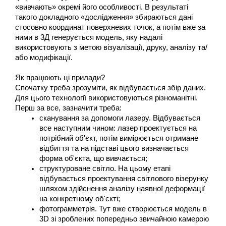
«вивчають» окремі його особливості. В результаті 
такого докладного «дослідження» збираються дані 
стосовно координат поверхневих точок, а потім вже за 
ними в 3Д генерується модель, яку надалі 
використовують з метою візуалізації, друку, аналізу та/
або модифікації.
Як працюють ці прилади?
Спочатку треба зрозуміти, як відбувається збір даних. 
Для цього технології використовуються різноманітні.
Перш за все, зазначити треба:
сканування за допомоги лазеру. Відбувається 
все наступним чином: лазер проектується на 
потрібний об'єкт, потім вимірюється отримане 
відбиття та на підставі цього визначається 
форма об'єкта, що вивчається;
структуроване світло. На цьому етапі 
відбувається проектування світлового візерунку 
шляхом здійснення аналізу наявної деформації 
на конкретному об'єкті;
фотограмметрія. Тут вже створюється модель в 
3D зі зроблених попередньо звичайною камерою 