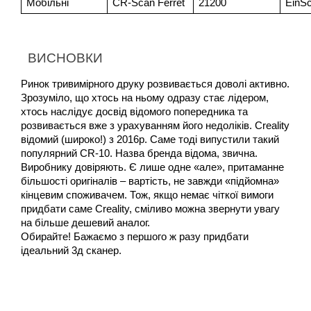
Мобільні
CR-Scan Ferret
21200
EinS
ВИСНОВКИ
Ринок тривимірного друку розвивається доволі активно. 
Зрозуміло, що хтось на ньому одразу стає лідером, 
хтось наслідує досвід відомого попередника та 
розвивається вже з урахуванням його недоліків. Creality 
відомий (широко!) з 2016р. Саме тоді випустили такий 
популярний CR-10. Назва бренда відома, звична. 
Виробнику довіряють. Є лише одне «але», притаманне 
більшості оригіналів – вартість, не завжди «підйомна» 
кінцевим споживачем. Тож, якщо немає чіткої вимоги 
придбати саме Creality, сміливо можна звернути увагу 
на більше дешевий аналог.

Обирайте! Бажаємо з першого ж разу придбати 
ідеальний 3д сканер. 