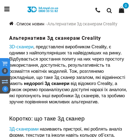
0
Список новин
Альтернативи 3д сканерам Creality
Альтернативи 3д сканерам Creality
3D-сканери
, представлені виробником Creality, є 
одними з найпопулярніших та найвідоміших на ринку. 
Відбувається зростання попиту на них через простоту 
використання, доступність, результативність та 
0
розмаїття новітніх моделей. Тож, розглянемо 
докладніше, що таке 3д сканер загалом, які відмінності 
мають 
недорогі 3д сканери
 від відомого Creality, а 
0
також окремо проаналізуємо доступні наразі їх аналоги, 
які пропонують інші виробники 3д сканерів, та зробимо 
зручне порівняння можливих альтернатив. 
Коротко: що таке 3д сканер
3Д-сканерами
 називають пристрої, які роблять аналіз 
форми, текстури та інколи навіть кольору об'єкта, 