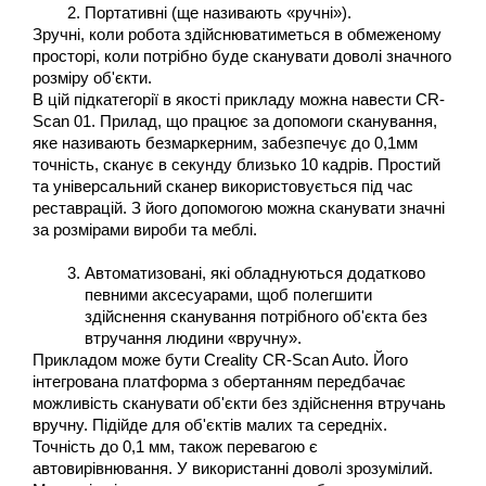
Портативні (ще називають «ручні»).
Зручні, коли робота здійснюватиметься в обмеженому 
просторі, коли потрібно буде сканувати доволі значного 
розміру об'єкти. 
В цій підкатегорії в якості прикладу можна навести CR-
Scan 01. Прилад, що працює за допомоги сканування, 
яке називають безмаркерним, забезпечує до 0,1мм 
точність, сканує в секунду близько 10 кадрів. Простий 
та універсальний сканер використовується під час 
реставрацій. З його допомогою можна сканувати значні 
за розмірами вироби та меблі.
Автоматизовані, які обладнуються додатково 
певними аксесуарами, щоб полегшити 
здійснення сканування потрібного об'єкта без 
втручання людини «вручну».
Прикладом може бути Creality CR-Scan Auto. Його 
інтегрована платформа з обертанням передбачає 
можливість сканувати об'єкти без здійснення втручань 
вручну. Підійде для об'єктів малих та середніх. 
Точність до 0,1 мм, також перевагою є 
автовирівнювання. У використанні доволі зрозумілий. 