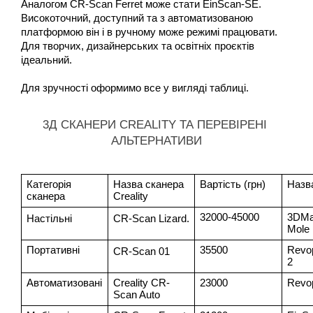
Аналогом CR-Scan Ferret може стати EinScan-SE. 
Високоточний, доступний та з автоматизованою 
платформою він і в ручному може режимі працювати. 
Для творчих, дизайнерських та освітніх проєктів 
ідеальний.
Для зручності оформимо все у вигляді таблиці.
3Д СКАНЕРИ CREALITY ТА ПЕРЕВІРЕНІ 
АЛЬТЕРНАТИВИ
Категорія 
Назва сканера 
Вартість (грн)
Назв
сканера
Creality
32000-45000
3DMak
Настільні
CR-Scan Lizard.
Mole
Портативні
35500
Revop
CR-Scan 01
2
Автоматизовані
Creality CR-
23000
Revop
Scan Auto