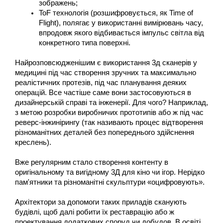
зображень;
ToF технологія (розшифровується, як Time of 
Flight), полягає у використанні вимірювань часу, 
впродовж якого відбивається імпульс світла від 
конкретного типа поверхні.
Найрозповсюдженішим є використання 3д сканерів у 
медицині під час створення зручних та максимально 
реалістичних протезів, під час планування деяких 
операцій. Все частіше саме вони застосовуються в 
дизайнерській справі та інженерії. Для чого? Наприклад, 
з метою розробки виробничих прототипів або ж під час 
реверс-інжинірингу (так називають процес відтворення 
різноманітних деталей без попереднього здійснення 
креслень).
Вже регулярним стало створення контенту в 
оригінальному та вигідному 3Д для кіно чи ігор. Нерідко 
пам'ятники та різноманітні скульптури «оцифровують».
Архітектори за допомоги таких приладів сканують 
будівлі, щоб далі робити їх реставрацію або ж 
проектування додаткових споруд чи добудов. В освіті 