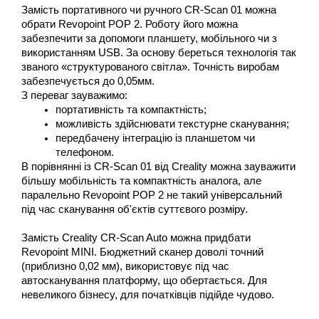
Замість портативного чи ручного CR-Scan 01 можна 
обрати Revopoint POP 2. Роботу його можна 
забезпечити за допомоги планшету, мобільного чи з 
використанням USB. За основу береться технологія так 
званого «структурованого світла». Точність виробам 
забезпечується до 0,05мм.  
З переваг зауважимо:
портативність та компактність;
можливість здійснювати текстурне сканування;
передбачену інтеграцію із планшетом чи 
телефоном.
В порівнянні із CR-Scan 01 від Creality можна зауважити 
більшу мобільність та компактність аналога, але 
паралельно Revopoint POP 2 не такий універсальний 
під час сканування об'єктів суттєвого розміру. 
Замість Creality CR-Scan Auto можна придбати 
Revopoint MINI. Бюджетний сканер доволі точний 
(приблизно 0,02 мм), використовує під час 
автосканування платформу, що обертається. Для 
невеликого бізнесу, для початківців підійде чудово.