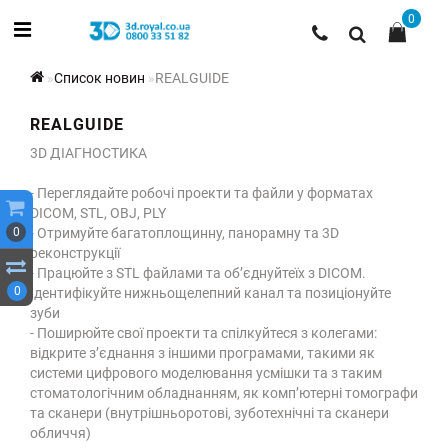
0
Список новин
REALGUIDE
REALGUIDE
3D ДІАГНОСТИКА
- Переглядайте робочі проекти та файли у форматах
DICOM, STL, OBJ, PLY
0
- Отримуйте багатоплощинну, панорамну та 3D
реконструкції
- Працюйте з STL файлами та об’єднуйтеїх з DІСОМ.
0
Ідентифікуйте нижньощелепний канал та позиціонуйте
зуби
- Поширюйте свої проекти та спілкуйтеся з колегами:
відкрите з’єднання з іншими програмами, такими як
системи цифрового моделювання усмішки та з таким
стоматологічним обладнанням, як комп’ютерні томографи
та сканери (внутрішньоротові, зуботехнічні та сканери
обличчя)