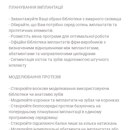
ПЛАНУВАННЯ ІМПЛАНТАЦІЇ
- Завантажуйте Ваші обрані бібліотеки з хмарного сховища
- Обирайте, що Вам потрібно серед сотень імплантатів та
протетичних елементів.
- Розмістіть вікна програми для оптимальної роботи
- Офіційні бібліотеки імплантатів фірм-виробників з
визначеними відношеннями між імплантатами,
абатментами та направляючими циліндрами
- Сегментація кісток та зубів задопомогою штучного
інтелекту
МОДЕЛЮВАННЯ ПРОТЕЗІВ
- Створюйте воскове моделювання використовуючи
бібліотеки чи анатомію зубів
- Моделюйте коронки та імплантати на зубах чи коронках
- Створюйте безпосередні протези базуючись на
попередньому плануванні імплантації в єдиному
програмному середовищі
- Створюйте підсилюючі балки лише за кілька натискань
- Моделюйте індивідуальні абатменти на імплантатах або