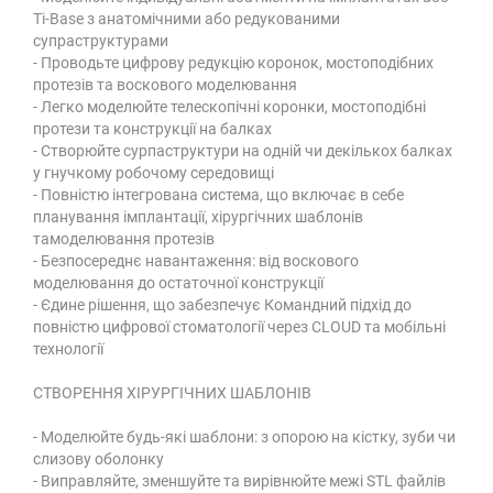
Ті-Ваsе з анатомічними або редукованими
супраструктурами
- Проводьте цифрову редукцію коронок, мостоподібних
протезів та воскового моделювання
- Легко моделюйте телескопічні коронки, мостоподібні
протези та конструкції на балках
- Створюйте сурпаструктури на одній чи декількох балках
у гнучкому робочому середовищі
- Повністю інтегрована система, що включає в себе
планування імплантації, хірургічних шаблонів
тамоделювання протезів
- Безпосереднє навантаження: від воскового
моделювання до остаточної конструкції
- Єдине рішення, що забезпечує Командний підхід до
повністю цифрової стоматології через СLOUD та мобільні
технології
СТВОРЕННЯ ХІРУРГІЧНИХ ШАБЛОНІВ
- Моделюйте будь-які шаблони: з опорою на кістку, зуби чи
слизову оболонку
- Виправляйте, зменшуйте та вирівнюйте межі STL файлів