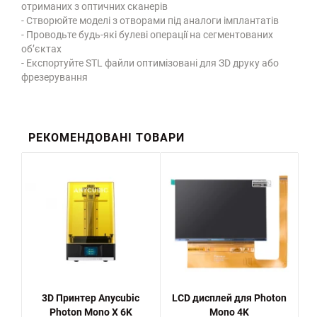
отриманих з оптичних сканерів
- Створюйте моделі з отворами під аналоги імплантатів
- Проводьте будь-які булеві операції на сегментованих
об’єктах
- Експортуйте STL файли оптимізовані для ЗD друку або
фрезерування
РЕКОМЕНДОВАНІ ТОВАРИ
3D Принтер Anycubic
LCD дисплей для Photon
Photon Mono X 6K
Mono 4K