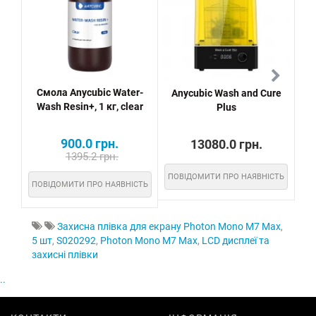
Смола Anycubic Water-
Anycubic Wash and Cure
Ємн
Wash Resin+, 1 кг, clear
Plus
900.0 грн.
13080.0 грн.
1395.2 грн.
ПОВІДОМИТИ ПРО НАЯВНІСТЬ
ПО
ПОВІДОМИТИ ПРО НАЯВНІСТЬ
Захисна плівка для екрану Photon Mono M7 Max
,
5 шт
,
S020292
,
Photon Mono M7 Max
,
LCD дисплеї та
захисні плівки
..