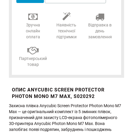
Зручна
Наявність
Відправка в
онлайн
технічної
день
оплата
підтримки
замовлення
Партнерський
товар
ОПИС ANYCUBIC SCREEN PROTECTOR
PHOTON MONO M7 MAX, S020292
Захисна плівка Anycubic Screen Protector Photon Mono M7
Max — це оригінальний комплект із 5 змінних плівок,
призначений для захисту LCD-екрана фотополімерного
3D-принтера Anycubic Photon Mono M7 Max. Вона
запобігає появі подряпин, забруднень і пошкоджень