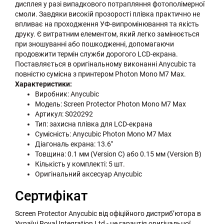
дисплея у разі випадкового потрапляння фотополімерної
смоли. Завдяки високій прозорості плівка практично не
впливає на проходження УФ-випромінювання та якість
друку. Є витратним елементом, який легко замінюється
при зношуванні або пошкодженні, допомагаючи
продовжити термін служби дорогого LCD-екрана.
Поставляється в оригінальному виконанні Anycubic та
повністю сумісна з принтером Photon Mono M7 Max.
Характеристики:
Виробник: Anycubic
Модель: Screen Protector Photon Mono M7 Max
Артикул: S020292
Тип: захисна плівка для LCD-екрана
Сумісність: Anycubic Photon Mono M7 Max
Діагональ екрана: 13.6"
Товщина: 0.1 мм (Version C) або 0.15 мм (Version B)
Кількість у комплекті: 5 шт.
Оригінальний аксесуар Anycubic
Сертифікат
Screen Protector Anycubic від офіційного дистриб’ютора в
Україні Royal Integration Ltd - це гарантія оригінальної