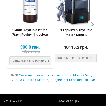
Смола Anycubic Water-
3D принтер Anycubic
Зах
Wash Resin+, 1 кг, clear
Photon Mono 2
900.0 грн.
10115.2 грн.
1395.2 грн.
ПОВІДОМИТИ ПРО НАЯВНІСТЬ
ПОВІДОМИТИ ПРО НАЯВНІСТЬ
Захисна плівка для екрану Photon Mono 2 5шт
,
S020133
,
Photon Mono 2
,
LCD дисплеї та захисні плівки
..
КОНТАКТИ
ІНФОРМАЦІЯ