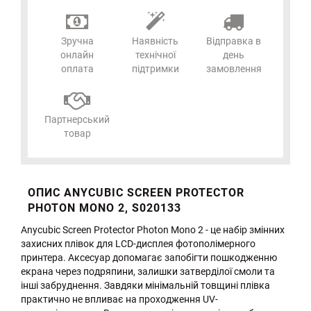
Зручна
Наявність
Відправка в
онлайн
технічної
день
оплата
підтримки
замовлення
Партнерський
товар
ОПИС ANYCUBIC SCREEN PROTECTOR
PHOTON MONO 2, S020133
Anycubic Screen Protector Photon Mono 2 - це набір змінних
захисних плівок для LCD-дисплея фотополімерного
принтера. Аксесуар допомагає запобігти пошкодженню
екрана через подряпини, залишки затверділої смоли та
інші забруднення. Завдяки мінімальній товщині плівка
практично не впливає на проходження UV-