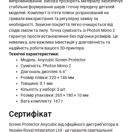
випромінювання. Висока прозорість матеріалу забезпечує
стабільне формування шарів і точну передачу деталей
моделей. Комплект із п'яти плівок розрахований на
тривале використання та регулярну заміну за
необхідності. Захисне покриття легко очищується від
слідів смоли та пилу. Точна сумісність із Photon Mono 2
гарантує просте встановлення без підгонки розмірів. Це
невелика, але важлива інвестиція у довговічність та
надійність роботи вашого 3D-принтера.
Технічні характеристики:
Модель: Anycubic Screen Protector
Сумісність: Photon Mono 2
Діагональ дисплея: 6.6"
Розмір плівки: 220 × 146 мм
Товщина: 0.1 мм
Кількість у наборі: 5 шт.
Розмір упаковки: 265 × 180 × 10 мм
Вага комплекту: 167 г
Сертифікат
Screen Protector Anycubic від офіційного дистриб’ютора в
Україні Royal Integration Ltd - це гарантія оригінальної