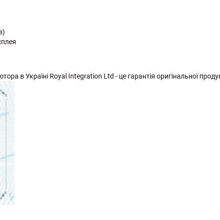
в)
сплея
ора в Україні Royal Integration Ltd - це гарантія оригінальної продук