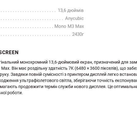
13,6 дюймів
Аnycubic
Mono M3 Max
2430г
SCREEN
игінальний монохромний 13,6-дюймовий екран, призначений для за
ax. Він має роздільну здатність 7K (6480 × 3600 пікселів), що заб
друку. Завдяки повній сумісності з принтером дисплей легко встанов
ходження ультрафіолетового світла, зберігаючи точність експонув
помагають продовжити термін служби нового дисплея. Це оптимальни
ної роботи.