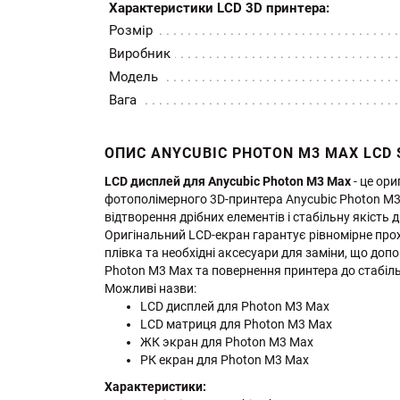
Характеристики LCD 3D принтера:
Розмір
Виробник
Модель
Вага
ОПИС ANYCUBIC PHOTON M3 MAX LCD 
LCD дисплей для Anycubic Photon M3 Max
- це ор
фотополімерного 3D-принтера Anycubic Photon M3 M
відтворення дрібних елементів і стабільну якість 
Оригінальний LCD-екран гарантує рівномірне про
плівка та необхідні аксесуари для заміни, що до
Photon M3 Max та повернення принтера до стабіль
Можливі назви:
LCD дисплей для Photon M3 Max
LCD матриця для Photon M3 Max
ЖК экран для Photon M3 Max
РК eкран для Photon M3 Max
Характеристики: