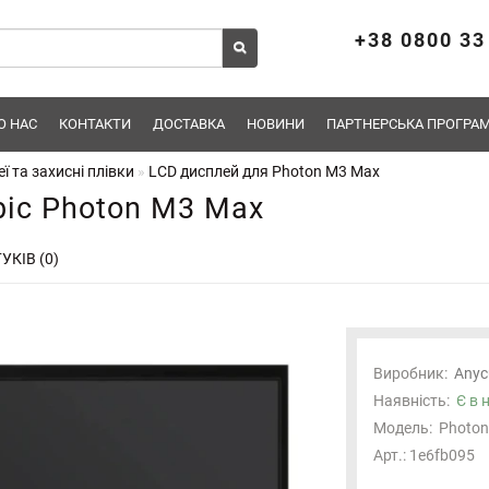
+38 0800 33
О НАС
КОНТАКТИ
ДОСТАВКА
НОВИНИ
ПАРТНЕРСЬКА ПРОГРАМ
ї та захисні плівки
LCD дисплей для Photon M3 Max
bic Photon M3 Max
УКІВ (0)
Виробник:
Anyc
Наявність:
Є в 
Модель:
Photon
Арт.: 1e6fb095