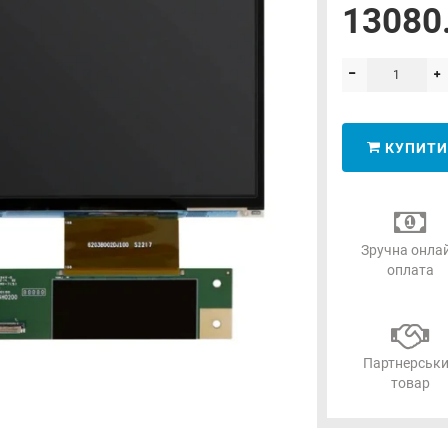
13080.
КУПИТИ
Зручна онла
оплата
Партнерськ
товар