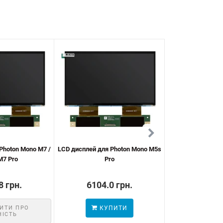
Photon Mono M7 /
LCD дисплей для Photon Mono M5s
Захисна плівка дл
M7 Pro
Pro
M3 Ma
8 грн.
6104.0 грн.
2725.0
ИТИ ПРО
КУПИТИ
КУП
НІСТЬ