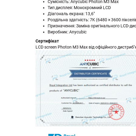
Сумісність: Anycubic Photon M3 Max
Тип дисплея: Монохромний LCD
Діагональ екрана: 13,6"
Роздільна здатність: 7K (6480 × 3600 пікселі
Призначення: Заміна оригінального LCD-ди
Виробник: Anycubic
Сертифікат
LCD screen Photon M3 Max від офіційного дистриб’ют