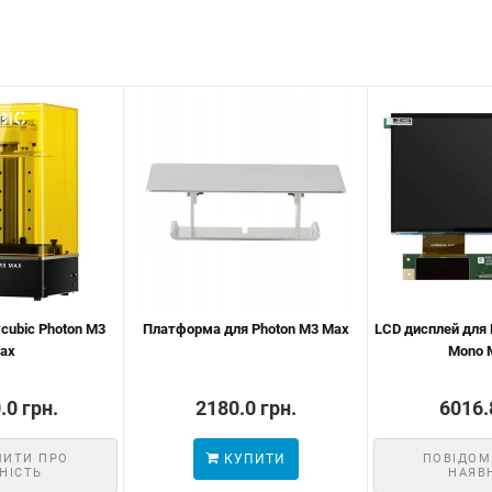
cubic Photon M3
Платформа для Photon M3 Max
LCD дисплей для 
ax
Mono 
.0 грн.
2180.0 грн.
6016.
МИТИ ПРО
КУПИТИ
ПОВІДОМ
НІСТЬ
НАЯВ