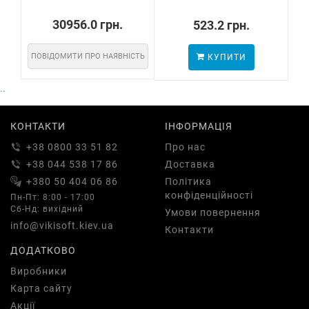
30956.0 грн.
523.2 грн.
ПОВІДОМИТИ ПРО НАЯВНІСТЬ
КУПИТИ
ПО
..
КОНТАКТИ
ІНФОРМАЦІЯ
+38 0800 33 51 82
Про нас
+38 044 538 17 86
Доставка
+380 50 404 06 86
Політика
конфіденційності
Пн-Пт: 8:00 - 17:00
Сб-Нд: вихідний
Умови повернення
info@vikisoft.kiev.ua
Контакти
ДОДАТКОВО
Виробники
Карта сайту
Акції