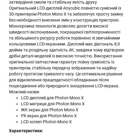
затвердіння смоли та стабільну якість друку.
Оригінальний LCD-дисплей Anycubic повністю сумісний із
3D-принтером Photon Mono X та забезпечує просту заміну
без необхідності внесення змін у конструкцію пристрою.
Монохромна технологія дозволяє досягти високої
швидкості експонування, покращеної світлопроникності
та збільшеного ресурсу роботи порівняно зі звичайними
кольоровими LCD-екранами. Дисплей має діагональ 8,9
дюйма та роздільну здатність 4K, завдяки чому відтворює
дрібні деталі моделей із високою точністю. Використання
оригінальної запчастини гарантує повну сумісність із
принтером, стабільну передачу зображення та надійну
роботу протягом тривалого часу. Це оптимальне рішення
для відновлення працездатності обладнання після
пошкодження або природного зношування LCD-екрана.
Можливі назви:
LCD дисплей для Photon Mono X
LCD матриця для Photon Mono X
ЖК экран для Photon Mono X
РК eкран для Photon Mono X
LCD screen Photon Mono X
Характеристики: