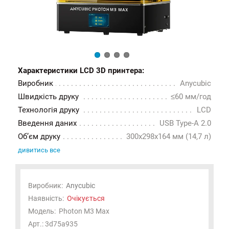
Характеристики LCD 3D принтера:
Виробник
Anycubic
Швидкість друку
≤60 мм/год
Технологія друку
LCD
Введення даних
USB Type-A 2.0
Об’єм друку
300x298x164 мм (14,7 л)
дивитись все
Виробник:
Anycubic
Наявність:
Очікується
Модель:
Photon M3 Max
Арт.: 3d75a935