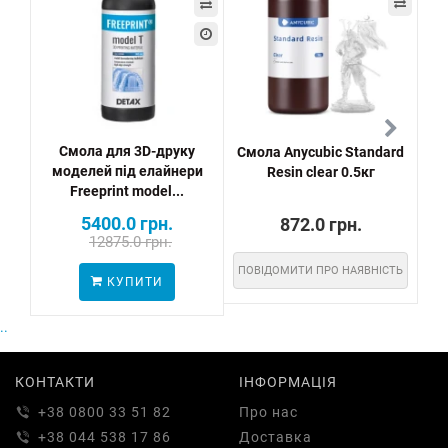
Смола для 3D-друку
Смола Anycubic Standard
моделей під елайнери
Resin clear 0.5кг
Freeprint model...
5400.0 грн.
872.0 грн.
12875.0 грн.
ПОВІДОМИТИ ПРО НАЯВНІСТЬ
ПО
КУПИТИ
..
КОНТАКТИ
ІНФОРМАЦІЯ
+38 0800 33 51 82
Про нас
+38 044 538 17 86
Доставка