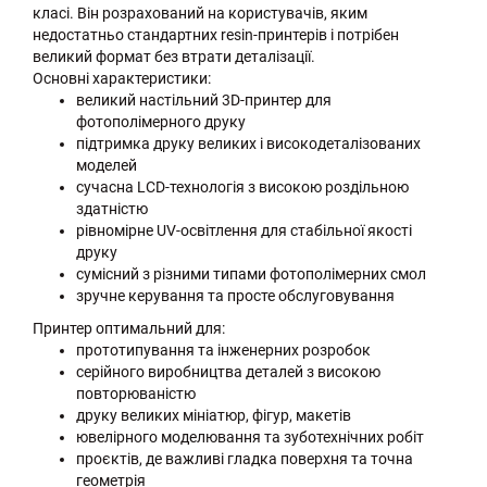
класі. Він розрахований на користувачів, яким
недостатньо стандартних resin-принтерів і потрібен
великий формат без втрати деталізації.
Основні характеристики:
великий настільний 3D-принтер для
фотополімерного друку
підтримка друку великих і високодеталізованих
моделей
сучасна LCD-технологія з високою роздільною
здатністю
рівномірне UV-освітлення для стабільної якості
друку
сумісний з різними типами фотополімерних смол
зручне керування та просте обслуговування
Принтер оптимальний для:
прототипування та інженерних розробок
серійного виробництва деталей з високою
повторюваністю
друку великих мініатюр, фігур, макетів
ювелірного моделювання та зуботехнічних робіт
проєктів, де важливі гладка поверхня та точна
геометрія