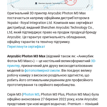
Оригінальний 3D принтер Anycubic Photon M3 Max
постачається напряму офіційним дистриб’ютором в
Україні - Royal Integration Ltd. Компанія має сертифікат
дистрибуції, виданий Shenzhen Anycubic Technology Co.,
Ltd, який підтверджує право на продаж продукції бренду
Anycubic. Це гарантує оригінальність обладнання,
офіційну гарантію та технічну підтримку.
Переглянути сертифікат
Anycubic Photon M3 Max
(відомий також як: «Аникубик
Фотон М3 Макс») — це настільний великоформатний
3D-
принтер
, призначений для друку високодеталізованих
моделей із
фотополімерної смоли
. Він поєднує велику
робочу камеру з високою роздільною здатністю, що
робить його оптимальним рішенням для професійного
прототипування та серійного виробництва.
Серія M3 (
Photon M3
, Photon M3 Plus, Photon M3 Max) була
офіційно анонсована 27 березня 2022 року, коли Anycubic
представив три нові моделі водночас. Premium — пізніший