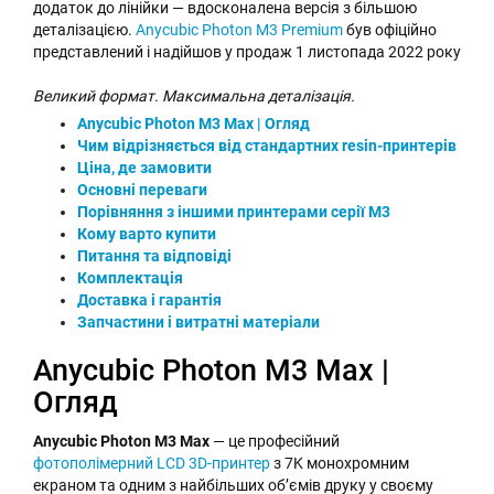
додаток до лінійки — вдосконалена версія з більшою
деталізацією.
Anycubic Photon M3 Premium
був офіційно
представлений і надійшов у продаж 1 листопада 2022 року
Великий формат. Максимальна деталізація.
Anycubic Photon M3 Max | Огляд
Чим відрізняється від стандартних resin-принтерів
Ціна, де замовити
Основні переваги
Порівняння з іншими принтерами серії M3
Кому варто купити
Питання та відповіді
Комплектація
Доставка і гарантія
Запчастини і витратні матеріали
Anycubic Photon M3 Max |
Огляд
Anycubic Photon M3 Max
— це професійний
фотополімерний LCD 3D-принтер
з 7K монохромним
екраном та одним з найбільших об’ємів друку у своєму