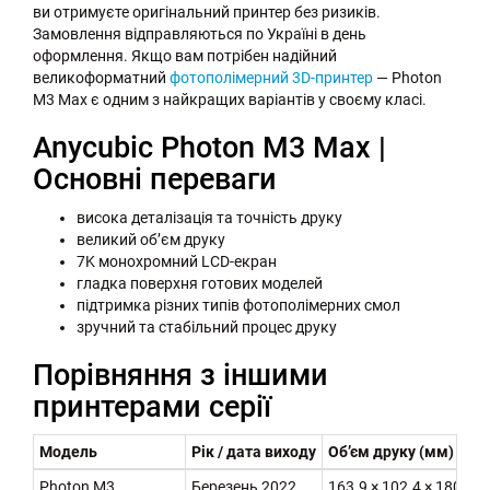
ви отримуєте оригінальний принтер без ризиків.
Замовлення відправляються по Україні в день
оформлення. Якщо вам потрібен надійний
великоформатний
фотополімерний 3D-принтер
— Photon
M3 Max є одним з найкращих варіантів у своєму класі.
Anycubic Photon M3 Max |
Основні переваги
висока деталізація та точність друку
великий об’єм друку
7K монохромний LCD-екран
гладка поверхня готових моделей
підтримка різних типів фотополімерних смол
зручний та стабільний процес друку
Порівняння з іншими
принтерами серії
Модель
Рік / дата виходу
Об’єм друку (мм)
Ро
Photon M3
Березень 2022
163.9 × 102.4 × 180
40