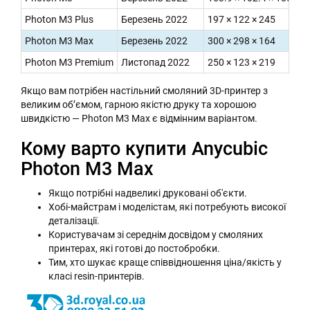
Photon M3 Plus
Березень 2022
197 × 122 × 245
57
Photon M3 Max
Березень 2022
300 × 298 × 164
64
Photon M3 Premium
Листопад 2022
250 × 123 × 219
76
Якщо вам потрібен настільний смоляний 3D-принтер з
великим об’ємом, гарною якістю друку та хорошою
швидкістю — Photon M3 Max є відмінним варіантом.
Кому варто купити Anycubic
Photon M3 Max
Якщо потрібні надвеликі друковані об'єкти.
Хобі-майстрам і моделістам, які потребують високої
деталізації.
Користувачам зі середнім досвідом у смоляних
принтерах, які готові до постобробки.
Тим, хто шукає краще співвідношення ціна/якість у
класі resin-принтерів.