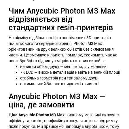
Чим Anycubic Photon M3 Max
відрізняється від
стандартних resin-принтерів
На відміну від більшості фотополімерних 3D-принтерів
початкового та середнього рівня, Photon M3 Max
орієнтований на друк великих об’єктів без склеювання
частин. Це зменшує кількість помилок, економить час на
постобробці та підвищує міцність готових виробів.
великий об’єм друку — менше поділу моделей
7K LCD — висока деталізація навіть на великій площі
стабільна геометрія при тривалому друці
оптимальний баланс швидкості та якості
Anycubic Photon M3 Max —
ціна, де замовити
Ціна Anycubic Photon M3 Max
в нашому магазині включає
офіційну гарантію, професійну консультацію та підтримку
після покупки. Ми працюємо напряму з виробником, тому