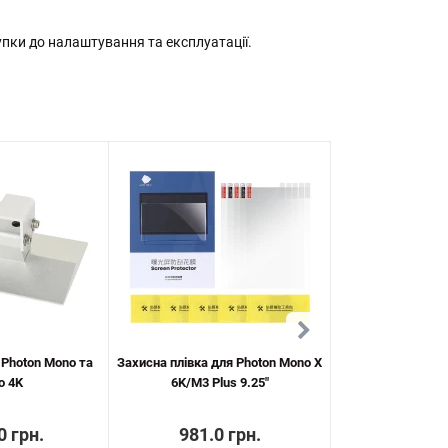
упки до налаштування та експлуатації.
Photon Mono та
Захисна плівка для Photon Mono X
Anycubic Ai
o 4K
6K/M3 Plus 9.25"
0 грн.
981.0 грн.
1918.4