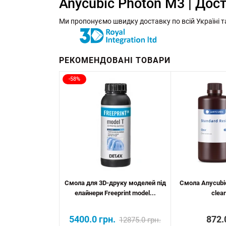
Anycubic Photon M3 | Дост
Ми пропонуємо швидку доставку по всій Україні т
РЕКОМЕНДОВАНІ ТОВАРИ
-58%
Смола для 3D-друку моделей під
Смола Anycubic
елайнери Freeprint model...
clear
5400.0 грн.
872.
12875.0 грн.