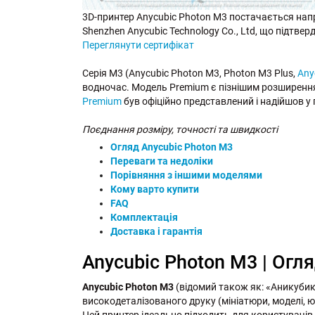
3D-принтер Anycubic Photon M3 постачається напря
Shenzhen Anycubic Technology Co., Ltd, що підтвер
Переглянути сертифікат
Серія M3 (Anycubic Photon M3, Photon M3 Plus,
Any
водночас. Модель Premium є пізнішим розширенн
Premium
був офіційно представлений і надійшов у
Поєднання розміру, точності та швидкості
Огляд Anycubic Photon M3
Переваги та недоліки
Порівняння з іншими моделями
Кому варто купити
FAQ
Комплектація
Доставка і гарантія
Anycubic Photon M3 | Огл
Anycubic Photon M3
(відомий також як: «Аникуби
високодеталізованого друку (мініатюри, моделі, ю
Цей принтер ідеально підходить для користувачів,