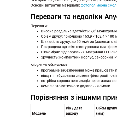
Основні витратни матеріали:
фотополімерна смол
Переваги та недоліки Any
Переваги:
Висока роздільна здатність: 7,6" монохромни
Об’єм друку: приблизно 163,9 × 102,4 × 180 
Швидкість друку: до 50 мм/год (залежить в
Покращена адгезія: текстурована платформ
Рівномірне підсвічування: матрична LED-сис
Зручність: компактний корпус, сенсорний ін
Мінуси та обмеження:
програмне забезпечення може працювати п
відсутня вбудована система фільтрації пові
потрібна хороша вентиляція через запах ф
немає автоматичного додавання смоли
Порівняння з іншими при
Рік / дата
Об’єм друку
Модель
виходу
(мм)