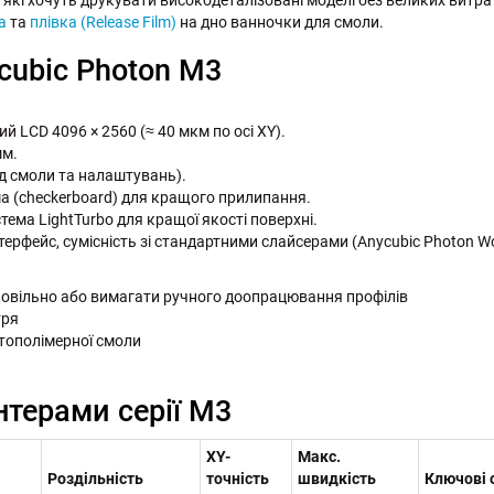
а
та
плівка (Release Film)
на дно ванночки для смоли.
cubic Photon M3
й LCD 4096 × 2560 (≈ 40 мкм по осі XY).
мм.
ід смоли та налаштувань).
а (checkerboard) для кращого прилипання.
тема LightTurbo для кращої якості поверхні.
терфейс, сумісність зі стандартними слайсерами (Anycubic Photon Wo
овільно або вимагати ручного доопрацювання профілів
тря
отополімерної смоли
нтерами серії M3
XY-
Макс.
Роздільність
точність
швидкість
Ключові 