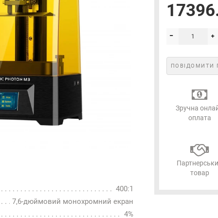
17396.
Підписатися
ПОВІДОМИТИ 
Зручна онла
оплата
Партнерськ
товар
400:1
7,6-дюймовий монохромний екран
4%