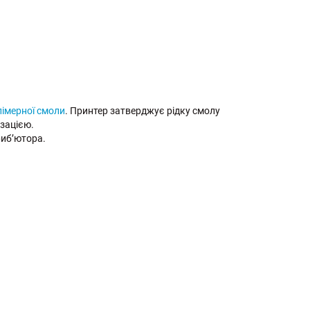
імерної смоли
. Принтер затверджує рідку смолу
ізацією.
риб’ютора.