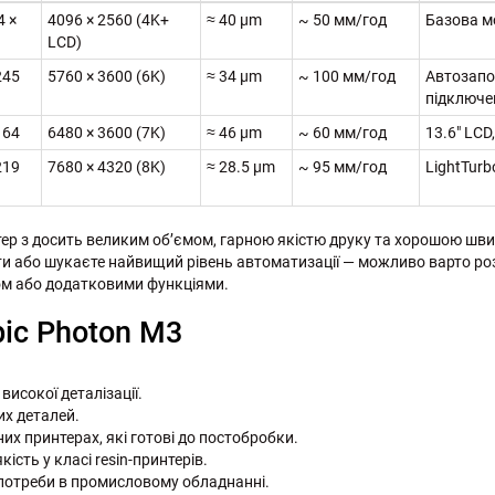
4 ×
4096 × 2560 (4K+
≈ 40 µm
~ 50 мм/год
Базова м
LCD)
245
5760 × 3600 (6K)
≈ 34 µm
~ 100 мм/год
Автозапо
підключе
164
6480 × 3600 (7K)
≈ 46 µm
~ 60 мм/год
13.6″ LCD,
219
7680 × 4320 (8K)
≈ 28.5 µm
~ 95 мм/год
LightTurb
р з досить великим об’ємом, гарною якістю друку та хорошою швид
ти або шукаєте найвищий рівень автоматизації — можливо варто розг
ом або додатковими функціями.
ic Photon M3
високої деталізації.
их деталей.
их принтерах, які готові до постобробки.
ість у класі resin-принтерів.
 потреби в промисловому обладнанні.