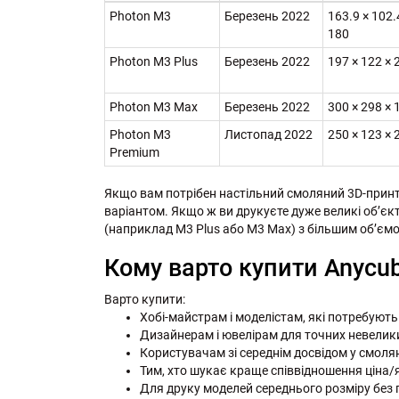
Photon M3
Березень 2022
163.9 × 102.
180
Photon M3 Plus
Березень 2022
197 × 122 × 
Photon M3 Max
Березень 2022
300 × 298 × 
Photon M3
Листопад 2022
250 × 123 × 
Premium
Якщо вам потрібен настільний смоляний 3D-принте
варіантом. Якщо ж ви друкуєте дуже великі об’єк
(наприклад M3 Plus або M3 Max) з більшим об’єм
Кому варто купити Anycub
Варто купити:
Хобі-майстрам і моделістам, які потребують 
Дизайнерам і ювелірам для точних невелик
Користувачам зі середнім досвідом у смолян
Тим, хто шукає краще співвідношення ціна/як
Для друку моделей середнього розміру без