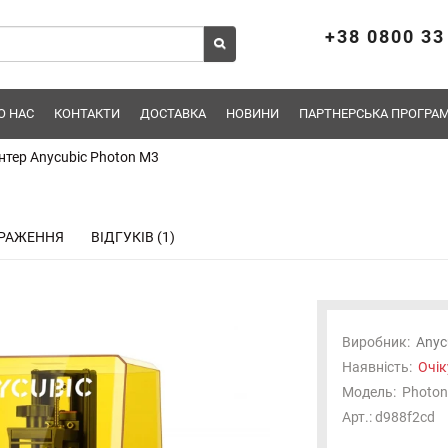
+38 0800 33
О НАС
КОНТАКТИ
ДОСТАВКА
НОВИНИ
ПАРТНЕРСЬКА ПРОГРАМ
нтер Anycubic Photon M3
РАЖЕННЯ
ВІДГУКІВ (1)
Виробник:
Anyc
Наявність:
Очік
Отримуйте першими новини про надходження,
Модель:
Photon
підписуйтесь!
Арт.: d988f2cd
Електронна пошта
*