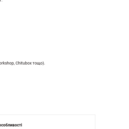
rkshop, Chitubox тощо).
особливості