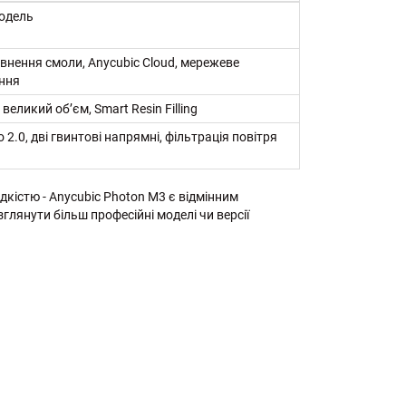
одель
внення смоли, Anycubic Cloud, мережеве
ння
 великий об’єм, Smart Resin Filling
o 2.0, дві гвинтові напрямні, фільтрація повітря
кістю - Anycubic Photon M3 є відмінним
лянути більш професійні моделі чи версії