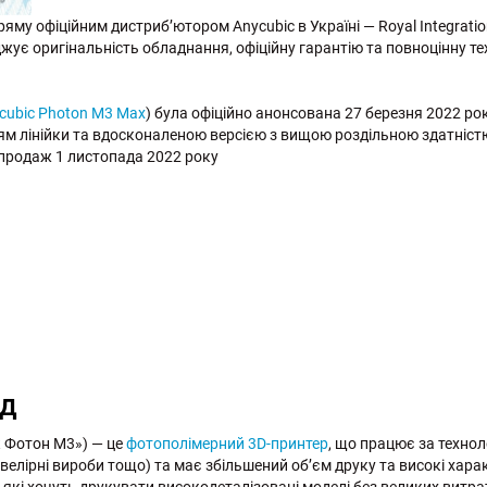
му офіційним дистриб’ютором Anycubic в Україні — Royal Integration
джує оригінальність обладнання, офіційну гарантію та повноцінну те
cubic Photon M3 Max
) була офіційно анонсована 27 березня 2022 рок
ям лінійки та вдосконаленою версією з вищою роздільною здатніс
 продаж 1 листопада 2022 року
яд
к Фотон М3») — це
фотополімерний 3D-принтер
, що працює за техно
велірні вироби тощо) та має збільшений об’єм друку та високі хара
 які хочуть друкувати високодеталізовані моделі без великих витра