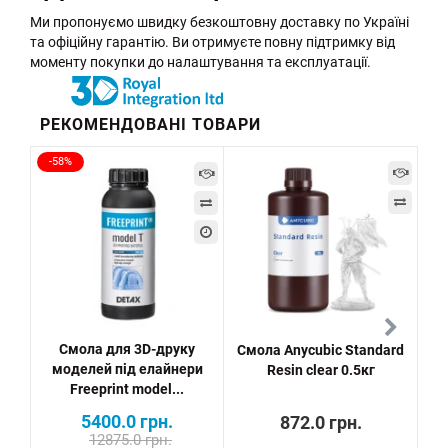
Ми пропонуємо швидку безкоштовну доставку по Україні
та офіційну гарантію. Ви отримуєте повну підтримку від
моменту покупки до налаштування та експлуатації.
РЕКОМЕНДОВАНІ ТОВАРИ
-58%
-5
Смола для 3D-друку
Смола Anycubic Standard
моделей під елайнери
Resin clear 0.5кг
м
Freeprint model...
5400.0 грн.
872.0 грн.
12875.0 грн.