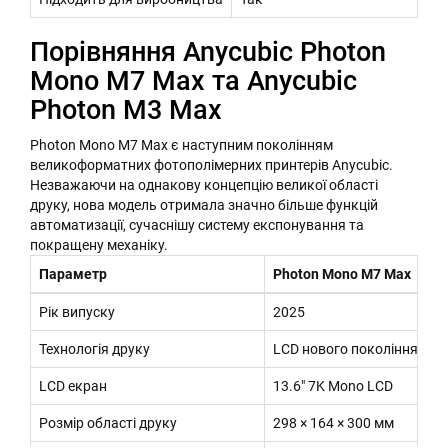
Порівняння Anycubic Photon
Mono M7 Max та Anycubic
Photon M3 Max
Photon Mono M7 Max є наступним поколінням
великоформатних фотополімерних принтерів Anycubic.
Незважаючи на однакову концепцію великої області
друку, нова модель отримала значно більше функцій
автоматизації, сучаснішу систему експонування та
покращену механіку.
Параметр
Photon Mono M7 Max
Рік випуску
2025
Технологія друку
LCD нового покоління
LCD екран
13.6" 7K Mono LCD
Розмір області друку
298 × 164 × 300 мм