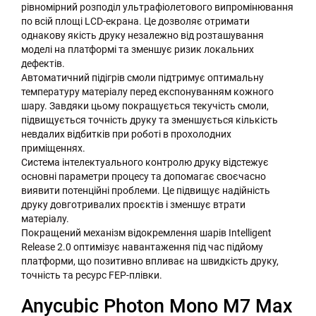
рівномірний розподіл ультрафіолетового випромінювання
по всій площі LCD-екрана. Це дозволяє отримати
однакову якість друку незалежно від розташування
моделі на платформі та зменшує ризик локальних
дефектів.
Автоматичний підігрів смоли підтримує оптимальну
температуру матеріалу перед експонуванням кожного
шару. Завдяки цьому покращується текучість смоли,
підвищується точність друку та зменшується кількість
невдалих відбитків при роботі в прохолодних
приміщеннях.
Система інтелектуального контролю друку відстежує
основні параметри процесу та допомагає своєчасно
виявити потенційні проблеми. Це підвищує надійність
друку довготривалих проєктів і зменшує втрати
матеріалу.
Покращений механізм відокремлення шарів Intelligent
Release 2.0 оптимізує навантаження під час підйому
платформи, що позитивно впливає на швидкість друку,
точність та ресурс FEP-плівки.
Anycubic Photon Mono M7 Max