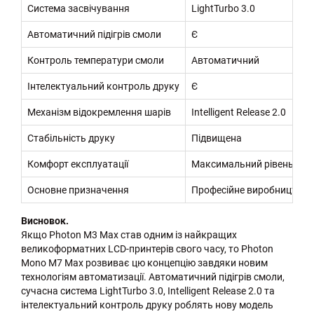
Система засвічування
LightTurbo 3.0
Автоматичний підігрів смоли
Є
Контроль температури смоли
Автоматичний
Інтелектуальний контроль друку
Є
Механізм відокремлення шарів
Intelligent Release 2.0
Стабільність друку
Підвищена
Комфорт експлуатації
Максимальний рівень авт
Основне призначення
Професійне виробництво т
Висновок.
Якщо Photon M3 Max став одним із найкращих
великоформатних LCD-принтерів свого часу, то Photon
Mono M7 Max розвиває цю концепцію завдяки новим
технологіям автоматизації. Автоматичний підігрів смоли,
сучасна система LightTurbo 3.0, Intelligent Release 2.0 та
інтелектуальний контроль друку роблять нову модель