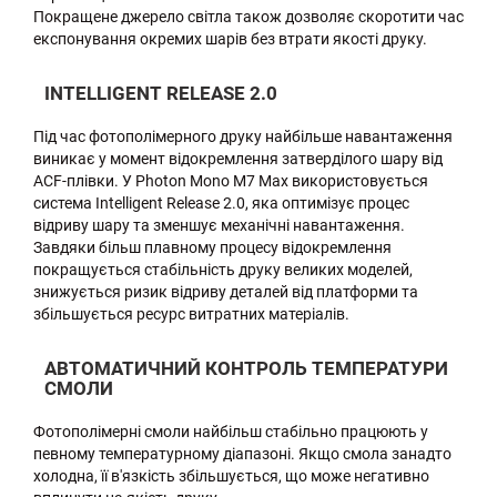
Покращене джерело світла також дозволяє скоротити час
експонування окремих шарів без втрати якості друку.
INTELLIGENT RELEASE 2.0
Під час фотополімерного друку найбільше навантаження
виникає у момент відокремлення затверділого шару від
ACF-плівки. У Photon Mono M7 Max використовується
система Intelligent Release 2.0, яка оптимізує процес
відриву шару та зменшує механічні навантаження.
Завдяки більш плавному процесу відокремлення
покращується стабільність друку великих моделей,
знижується ризик відриву деталей від платформи та
збільшується ресурс витратних матеріалів.
АВТОМАТИЧНИЙ КОНТРОЛЬ ТЕМПЕРАТУРИ
СМОЛИ
Фотополімерні смоли найбільш стабільно працюють у
певному температурному діапазоні. Якщо смола занадто
холодна, її в'язкість збільшується, що може негативно