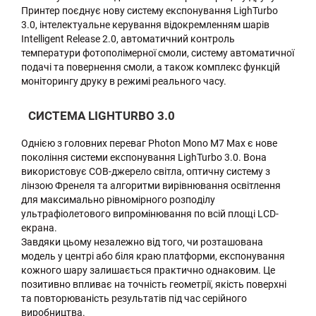
Принтер поєднує нову систему експонування LighTurbo
3.0, інтелектуальне керування відокремленням шарів
Intelligent Release 2.0, автоматичний контроль
температури фотополімерної смоли, систему автоматичної
подачі та повернення смоли, а також комплекс функцій
моніторингу друку в режимі реального часу.
СИСТЕМА LIGHTURBO 3.0
Однією з головних переваг Photon Mono M7 Max є нове
покоління системи експонування LighTurbo 3.0. Вона
використовує COB-джерело світла, оптичну систему з
лінзою Френеля та алгоритми вирівнювання освітлення
для максимально рівномірного розподілу
ультрафіолетового випромінювання по всій площі LCD-
екрана.
Завдяки цьому незалежно від того, чи розташована
модель у центрі або біля краю платформи, експонування
кожного шару залишається практично однаковим. Це
позитивно впливає на точність геометрії, якість поверхні
та повторюваність результатів під час серійного
виробництва.