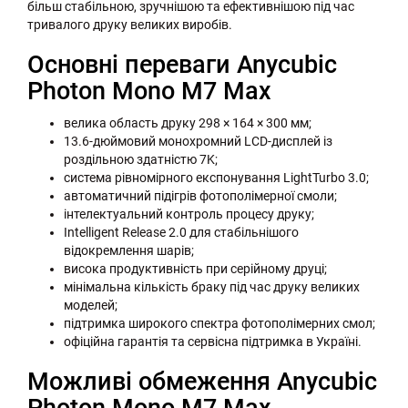
більш стабільною, зручнішою та ефективнішою під час
тривалого друку великих виробів.
Основні переваги Anycubic
Photon Mono M7 Max
велика область друку 298 × 164 × 300 мм;
13.6-дюймовий монохромний LCD-дисплей із
роздільною здатністю 7K;
система рівномірного експонування LightTurbo 3.0;
автоматичний підігрів фотополімерної смоли;
інтелектуальний контроль процесу друку;
Intelligent Release 2.0 для стабільнішого
відокремлення шарів;
висока продуктивність при серійному друці;
мінімальна кількість браку під час друку великих
моделей;
підтримка широкого спектра фотополімерних смол;
офіційна гарантія та сервісна підтримка в Україні.
Можливі обмеження Anycubic