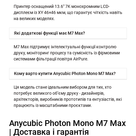
Принтер оснащений 13.6" 7K монохромним LCD-
дисплеєм із XY 46×46 мкм, що гарантує чіткість навіть
на великих моделях.
Які додаткові функції має M7 Max?
M7 Max підтримує інтелектуальні функції контролю
друку, моніторинг процесу та сумісність із фірмовими
системами фільтрації повітря AirPure.
Кому варто купити Anycubic Photon Mono M7 Max?
Ця модель стане ідеальним вибором для тих, хто
потребує великого обʼєму друку - дизайнерів,
архітекторів, виробників прототипів та ентузіастів, які
працюють із масштабними проєктами.
Anycubic Photon Mono M7 Max
| Доставка і гарантія