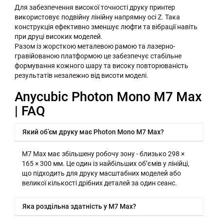
Для забезпечення високої точності друку принтер
використовує подвійну лінійну напрямну осі Z. Така
конструкція ефективно зменшує люфти та вібрації навіть
при друці високих моделей.
Разом із жорсткою металевою рамою та лазерно-
гравійованою платформою це забезпечує стабільне
формування кожного шару та високу повторюваність
результатів незалежно від висоти моделі.
Anycubic Photon Mono M7 Max
| FAQ
Який об’єм друку має Photon Mono M7 Max?
M7 Max має збільшену робочу зону - близько 298 ×
165 × 300 мм. Це один із найбільших об’ємів у лінійці,
що підходить для друку масштабних моделей або
великої кількості дрібних деталей за один сеанс.
Яка роздільна здатність у M7 Max?