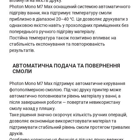
вплинути на якість друку.
Photon Mono M7 Max оснащений системою автоматичного
підігріву ванни, яка підтримує температуру смоли
приблизно в діапазоні 20–40 °C. Це дозволяє друкувати з
однаковою якістю навіть у прохолодних приміщеннях без
попереднього ручного підігріву матеріалу.
Постійна температура також позитивно впливає на
стабільність експонування та повторюваність
результатів.
АВТОМАТИЧНА ПОДАЧА ТА ПОВЕРНЕННЯ
СМОЛИ
Photon Mono M7 Max підтримує автоматичне керування
фотополімерною смолою. Під час друку принтер може
автоматично поповнювати рівень матеріалу у ванні, а
після завершення роботи — повертати невикористану
смолу назад у пляшку.
Таке рішення значно скорочує кількість ручних операцій,
дозволяє економніше використовувати матеріал та
підтримувати стабільний рівень смоли протягом тривалих
друків.
Особливо корисною ця функція є під час друку великих