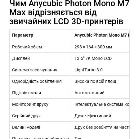
Чим Anycubic Photon Mono M7
Max відрізняється від
звичайних LCD 3D-принтерів
Параметр
Anycubic Photon Mono M7 Max
Робочий об'єм
298 × 164 × 300 мм
Дисплей
13.6" 7K Mono LCD
Система засвічування
LightTurbo 3.0
Однорідність освітлення
Висока по всій площі
Підігрів смоли
Автоматичний
Моніторинг друку
Інтелектуальна система контр
Серійний друк
Дуже ефективний
Великі моделі
Друк без розбиття на частини
Підходить для виробництва
Так