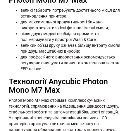
Photon Mono M7 Max
великі габарити потребують достатнього місця для
встановлення принтера;
для максимальної продуктивності бажано
використовувати якісні фотополімерні смоли;
після друку моделі необхідно промити та
полімеризувати у пристрої Wash & Cure;
великий об'єм друку означає більшу витрату смоли
при друці масштабних виробів;
для професійного використання рекомендується
регулярно очищувати ванну та контролювати стан
FEP-плівки.
Технології Anycubic Photon
Mono M7 Max
Photon Mono M7 Max отримав комплекс сучасних
технологій, спрямованих на підвищення швидкості друку,
стабільності роботи та автоматизації більшості операцій.
У порівнянні з попереднім поколінням великих LCD-
принтерів користувач витрачає менше часу на
налаштування обладнання та контроль процесу друку.