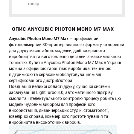
товар
ОПИС ANYCUBIC PHOTON MONO M7 MAX
Anycubic Photon Mono M7 Max
— професійний
фотополімерний 3D-принтер великого формату, створений
для друку масштабних моделей, дрібносерійного
виробництва та виготовлення деталей із максимальною
точністю. Купити Anycubic Photon Mono M7 Max в Україні
можна з офіційною гарантією виробника, технічною
підтримкою та сервісним обслуговуванням від
сертифікованого дистриб'ютора.
Поєднання великої області друку, сучасної системи
засвічування LightTurbo 3.0, автоматичного підігріву
смоли та інтелектуального контролю процесу робить цю
модель чудовим вибором для професійного
використання, дизайнерських студій, стоматології,
ювелірної справи, інженерного прототипування та
виробництва високоточних виробів.