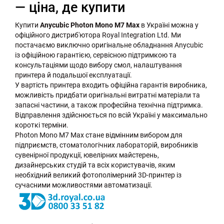
— ціна, де купити
Купити
Anycubic Photon Mono M7 Max
в Україні можна у
офіційного дистриб'ютора Royal Integration Ltd. Ми
постачаємо виключно оригінальне обладнання Anycubic
із офіційною гарантією, сервісною підтримкою та
консультаціями щодо вибору смол, налаштування
принтера й подальшої експлуатації.
У вартість принтера входить офіційна гарантія виробника,
можливість придбати оригінальні витратні матеріали та
запасні частини, а також професійна технічна підтримка.
Відправлення здійснюється по всій Україні у максимально
короткі терміни.
Photon Mono M7 Max стане відмінним вибором для
підприємств, стоматологічних лабораторій, виробників
сувенірної продукції, ювелірних майстерень,
дизайнерських студій та всіх користувачів, яким
необхідний великий фотополімерний 3D-принтер із
сучасними можливостями автоматизації.