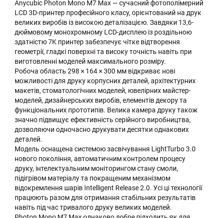
Anycubic Photon Mono M7 Max — сучасний фотополімерний
LCD 3D-принтер професійного класу, орієнтований на друк
великих виробів із високою деталізацією. Завдяки 13,6-
дюймовому монохромному LCD-дисплею із роздільною
здатністю 7K принтер забезпечує чітке відтворення
геометрії, гладкі поверхні та високу точність навіть при
виготовленні моделей максимального розміру.
Робоча область 298 × 164 × 300 мм відкриває нові
можливості для друку корпусних деталей, архітектурних
макетів, стоматологічних моделей, ювелірних майстер-
моделей, дизайнерських виробів, елементів декору та
функціональних прототипів. Велика камера друку також
значно підвищує ефективність серійного виробництва,
дозволяючи одночасно друкувати десятки однакових
деталей.
Модель оснащена системою засвічування LightTurbo 3.0
нового покоління, автоматичним контролем процесу
друку, інтелектуальним моніторингом стану смоли,
підігрівом матеріалу та покращеним механізмом
відокремлення шарів Intelligent Release 2.0. Усі ці технології
працюють разом для отримання стабільних результатів
навіть під час тривалого друку великих моделей.
Photon Mono M7 Max однаково добре підходить як для