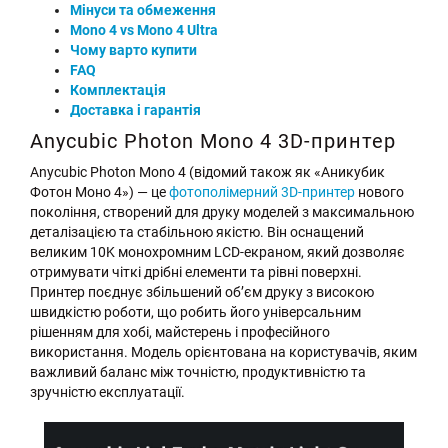
Мінуси та обмеження
Mono 4 vs Mono 4 Ultra
Чому варто купити
FAQ
Комплектація
Доставка і гарантія
Anycubic Photon Mono 4 3D-принтер
Anycubic Photon Mono 4 (відомий також як «Аникубик
Фотон Моно 4») — це
фотополімерний 3D-принтер
нового
покоління, створений для друку моделей з максимальною
деталізацією та стабільною якістю. Він оснащений
великим 10K монохромним LCD-екраном, який дозволяє
отримувати чіткі дрібні елементи та рівні поверхні.
Принтер поєднує збільшений обʼєм друку з високою
швидкістю роботи, що робить його універсальним
рішенням для хобі, майстерень і професійного
використання. Модель орієнтована на користувачів, яким
важливий баланс між точністю, продуктивністю та
зручністю експлуатації.