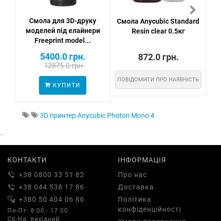
Смола для 3D-друку
Смола Anycubic Standard
моделей під елайнери
Resin clear 0.5кг
м
Freeprint model...
5400.0 грн.
872.0 грн.
12875.0 грн.
ПОВІДОМИТИ ПРО НАЯВНІСТЬ
КУПИТИ
3D принтер Anycubic Photon Mono 4
..
КОНТАКТИ
ІНФОРМАЦІЯ
+38 0800 33 51 82
Про нас
+38 044 538 17 86
Доставка
+380 50 404 06 86
Політика
конфіденційності
Пн-Пт: 8:00 - 17:00
Сб-Нд: вихідний