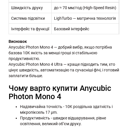
Швидкість друку
до ≈ 70 мм/год (High-Speed Resin)
до 
Система підсвітки
LighTurbo — матрична технологія
COB
Інтерфейс та функції
Базовий інтерфейс
Вел
Висновок
Anycubic Photon Mono 4 — добрий вибір, якщо потрібна
базова 10K якість за менші гроші зі стабільною
продуктивністю.
Anycubic Photon Mono 4 Ultra — краще підходить тим, хто
цінує швидкість, автоматизацію та сучасніші фічі, і готовий
заплатити більше.
Чому варто купити Anycubic
Photon Mono 4
Надзвичайна точність - 10K роздільна здатність і
мікропіксель 17 µm.
Продуктивність - швидке відшарування, рівне
освітлення, великий об’єм друку.