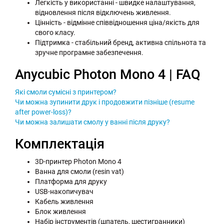
Легкість у використанні - швидке налаштування,
відновлення після відключень живлення.
Цінність - відмінне співвідношення ціна/якість для
свого класу.
Підтримка - стабільний бренд, активна спільнота та
зручне програмне забезпечення.
Anycubic Photon Mono 4 | FAQ
Які смоли сумісні з принтером?
Чи можна зупинити друк і продовжити пізніше (resume
after power-loss)?
Чи можна залишати смолу у ванні після друку?
Комплектація
3D-принтер Photon Mono 4
Ванна для смоли (resin vat)
Платформа для друку
USB-накопичувач
Кабель живлення
Блок живлення
Набір інструментів (шпатель, шестигранники)