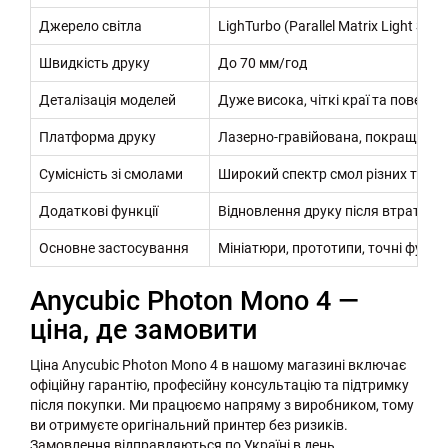
Джерело світла
LighTurbo (Parallel Matrix Light Sour
Швидкість друку
До 70 мм/год
Деталізація моделей
Дуже висока, чіткі краї та поверхні
Платформа друку
Лазерно-гравійована, покращена а
Сумісність зі смолами
Широкий спектр смол різних типів
Додаткові функції
Відновлення друку після втрати ж
Основне застосування
Мініатюри, прототипи, точні функц
Anycubic Photon Mono 4 —
ціна, де замовити
Ціна Anycubic Photon Mono 4 в нашому магазині включає
офіційну гарантію, професійну консультацію та підтримку
після покупки. Ми працюємо напряму з виробником, тому
ви отримуєте оригінальний принтер без ризиків.
Замовлення відправляються по Україні в день