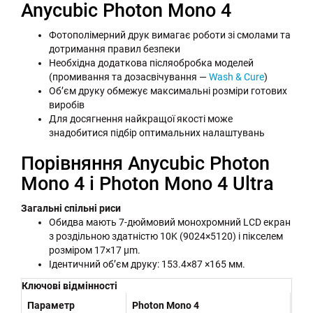
Anycubic Photon Mono 4
Фотополімерний друк вимагає роботи зі смолами та
дотримання правил безпеки
Необхідна додаткова післяобробка моделей
(промивання та дозасвічування —
Wash & Cure
)
Обʼєм друку обмежує максимальні розміри готових
виробів
Для досягнення найкращої якості може
знадобитися підбір оптимальних налаштувань
Порівняння Anycubic Photon
Mono 4 і Photon Mono 4 Ultra
Загальні спільні риси
Обидва мають 7-дюймовий монохромний LCD екран
з роздільною здатністю 10K (9024×5120) і пікселем
розміром 17×17 µm.
Ідентичний об’єм друку: 153.4×87 ×165 мм.
Ключові відмінності
Параметр
Photon Mono 4
Pho