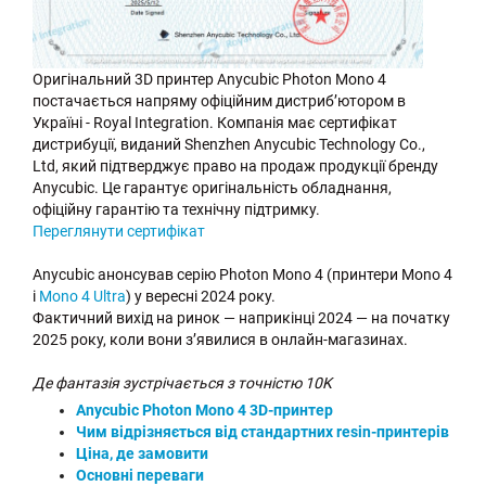
Оригінальний 3D принтер Anycubic Photon Mono 4
постачається напряму офіційним дистриб’ютором в
Україні - Royal Integration. Компанія має сертифікат
дистрибуції, виданий Shenzhen Anycubic Technology Co.,
Ltd, який підтверджує право на продаж продукції бренду
Anycubic. Це гарантує оригінальність обладнання,
офіційну гарантію та технічну підтримку.
Переглянути сертифікат
Anycubic анонсував серію Photon Mono 4 (принтери Mono 4
і
Mono 4 Ultra
) у вересні 2024 року.
Фактичний вихід на ринок — наприкінці 2024 — на початку
2025 року, коли вони з’явилися в онлайн-магазинах.
Де фантазія зустрічається з точністю 10K
Anycubic Photon Mono 4 3D-принтер
Чим відрізняється від стандартних resin-принтерів
Ціна, де замовити
Основні переваги