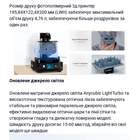
Розмір друку фотополімерний 3д принтер
195,84X122,4X200 мм (LWH) забезпечує максимальний
об’єм друку 4,76 л, забезпечуючи більше роздруківок за
один раз.
Оновлене джерело світла
Оновлене матричне джерело світла Anycubic LightTurbo та
високоточна текстурована оптична лінза забезпечують
стабільне та рівномірне паралельне джерело світла,
ефективно видаляючи оптичні шари та лінії сітки та
створюючи гладку та делікатну поверхню моделі.
Швидкість друку досягає 15-60 мм/год, збирайте всі свої
моделі ще швидше.