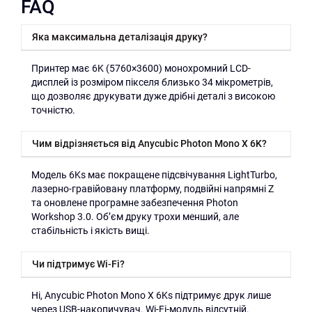
FAQ
Яка максимальна деталізація друку?
Принтер має 6K (5760×3600) монохромний LCD-
дисплей із розміром пікселя близько 34 мікрометрів,
що дозволяє друкувати дуже дрібні деталі з високою
точністю.
Чим відрізняється від Anycubic Photon Mono X 6K?
Модель 6Ks має покращене підсвічування LightTurbo,
лазерно-гравійовану платформу, подвійні напрямні Z
та оновлене програмне забезпечення Photon
Workshop 3.0. Об’єм друку трохи менший, але
стабільність і якість вищі.
Чи підтримує Wi-Fi?
Ні, Anycubic Photon Mono X 6Ks підтримує друк лише
через USB-накопичувач. Wi-Fi-модуль відсутній.