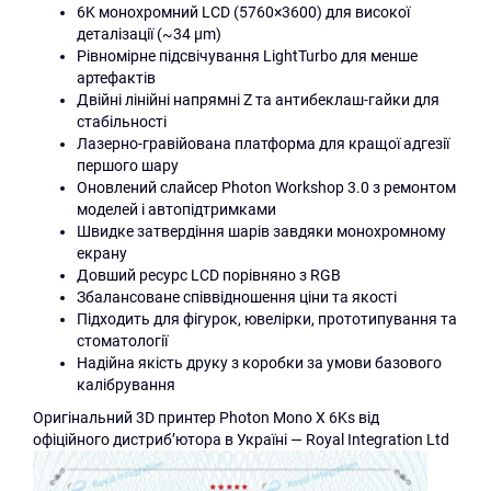
6K монохромний LCD (5760×3600) для високої
деталізації (~34 µm)
Рівномірне підсвічування LightTurbo для менше
артефактів
Двійні лінійні напрямні Z та антибеклаш-гайки для
стабільності
Лазерно-гравійована платформа для кращої адгезії
першого шару
Оновлений слайсер Photon Workshop 3.0 з ремонтом
моделей і автопідтримками
Швидке затвердіння шарів завдяки монохромному
екрану
Довший ресурс LCD порівняно з RGB
Збалансоване співвідношення ціни та якості
Підходить для фігурок, ювелірки, прототипування та
стоматології
Надійна якість друку з коробки за умови базового
калібрування
Оригінальний 3D принтер Photon Mono X 6Ks від
офіційного дистриб’ютора в Україні — Royal Integration Ltd