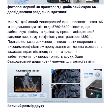
фотополімерний 3D принтер : 9,1-дюймовий екран 6K -
досвід високої роздільної здатності
Має 9,1-дюймовий монохромний екран високої чіткості 6K
із роздільною здатністю до 5760*3600 пікселів, що
забезпечує чіткішу та делікатну презентацію деталей
завдяки високому коефіцієнту контрастності 380:1.
Поставляється з захисною плівкою проти подряпин із
високим коефіцієнтом пропускання світла, яка ефективно
захищає екран від зношування та подряпин,
забезпечуючи при цьому точність друку. Один
безкоштовний додатковий елемент для легкої заміни.
Великий розмір друку