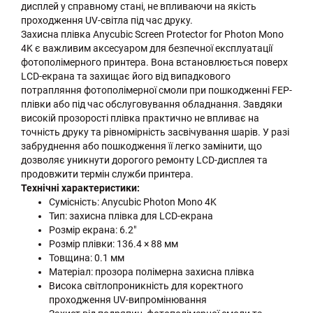
дисплей у справному стані, не впливаючи на якість
проходження UV-світла під час друку.
Захисна плівка Anycubic Screen Protector for Photon Mono
4K є важливим аксесуаром для безпечної експлуатації
фотополімерного принтера. Вона встановлюється поверх
LCD-екрана та захищає його від випадкового
потрапляння фотополімерної смоли при пошкодженні FEP-
плівки або під час обслуговування обладнання. Завдяки
високій прозорості плівка практично не впливає на
точність друку та рівномірність засвічування шарів. У разі
забруднення або пошкодження її легко замінити, що
дозволяє уникнути дорогого ремонту LCD-дисплея та
продовжити термін служби принтера.
Технічні характеристики:
Сумісність: Anycubic Photon Mono 4K
Тип: захисна плівка для LCD-екрана
Розмір екрана: 6.2"
Розмір плівки: 136.4 × 88 мм
Товщина: 0.1 мм
Матеріал: прозора полімерна захисна плівка
Висока світлопроникність для коректного
проходження UV-випромінювання