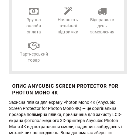
Зручна
Наявність
Відправка в
онлайн
технічної
день
оплата
підтримки
замовлення
Партнерський
товар
ОПИС ANYCUBIC SCREEN PROTECTOR FOR
PHOTON MONO 4K
Захисна плівка для екрану Photon Mono 4K (Anycubic
Screen Protector for Photon Mono 4K) — це оригінальна
прозора полімерна плівка, призначена для захисту LCD-
екрана фотополімерного 3D-принтера Anycubic Photon
Mono 4K від потрапляння смоли, подряпин, забруднень і
механічних пошкоджень. Вона допомагає зберегти