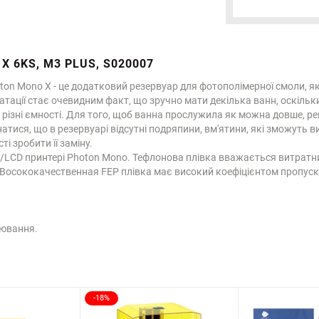
 X 6KS, M3 PLUS, S020007
ton Monо Х - це додатковий резервуар для фотополімерної смоли, я
атації стає очевидним факт, що зручно мати декілька ванн, оскільки
в різні ємності. Для того, щоб ванна прослужила як можна довше, р
тися, що в резервуарі відсутні подряпини, вм'ятини, які зможуть в
ті зробити її заміну.
/LCD принтері Photon Mono. Тефлонова плівка вважається витратн
 Восококачественная FEP плівка має високий коефіцієнтом пропуск
нювання.
-18%