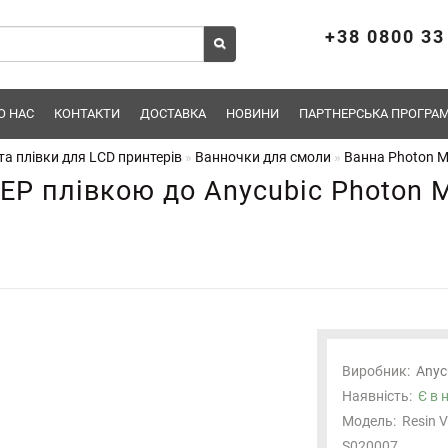
+38 0800 33
О НАС
КОНТАКТИ
ДОСТАВКА
НОВИНИ
ПАРТНЕРСЬКА ПРОГРАМ
а плівки для LCD принтерів
Ванночки для смоли
Ванна Photon Mo
FEP плівкою до Anycubic Photon
Виробник:
Anyc
Наявність:
Є в 
Модель:
Resin V
S020007