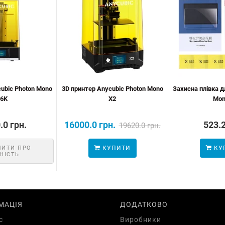
ubic Photon Mono
3D принтер Anycubic Photon Mono
Захисна плівка д
 6K
X2
Mon
.0 грн.
16000.0 грн.
523.2
19620.0 грн.
МИТИ ПРО
КУПИТИ
КУ
НІСТЬ
МАЦІЯ
ДОДАТКОВО
с
Виробники