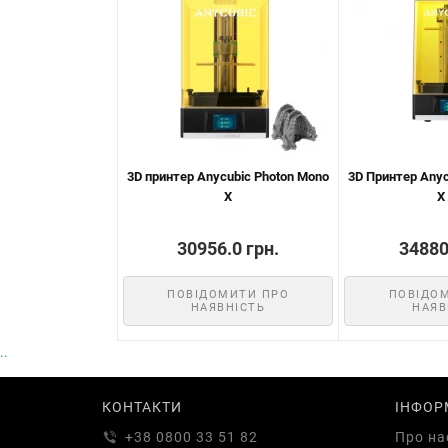
3D принтер Anycubic Photon Mono
3D Принтер Anyc
X
X
30956.0 грн.
34880
ПОВІДОМИТИ ПРО
ПОВІДО
НАЯВНІСТЬ
НАЯВ
..
КОНТАКТИ
ІНФОР
+38 0800 33 51 82
Про на