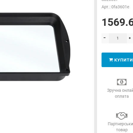
Арт.: 0fa3601e
1569.6
КУПИТИ
Зручна онла
оплата
Партнерськ
товар