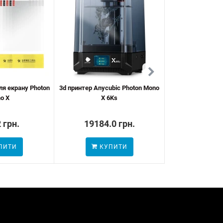
ля екрану Photon
3d принтер Anycubic Photon Mono
Платформа дл
o X
X 6Ks
 грн.
19184.0 грн.
1417.0
ПИТИ
КУПИТИ
ПОВІДОМ
НАЯВН