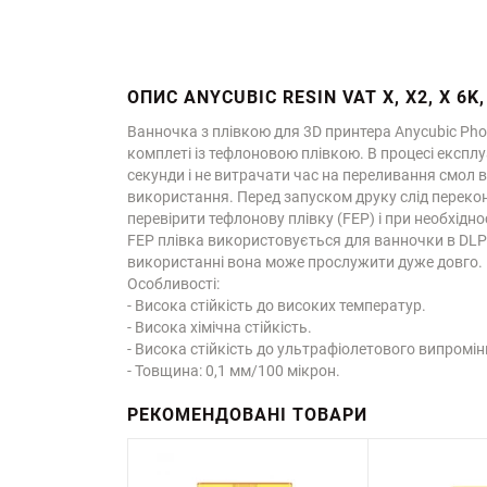
ОПИС ANYCUBIC RESIN VAT X, X2, X 6K,
Ванночка з плівкою для 3D принтера Anycubic Pho
комплеті із тефлоновою плівкою. В процесі експлу
секунди і не витрачати час на переливання смол 
використання. Перед запуском друку слід перекона
перевірити тефлонову плівку (FEP) і при необхіднос
FEP плівка використовується для ванночки в DLP
використанні вона може прослужити дуже довго.
Особливості:
- Висока стійкість до високих температур.
- Висока хімічна стійкість.
- Висока стійкість до ультрафіолетового випромі
- Товщина: 0,1 мм/100 мікрон.
РЕКОМЕНДОВАНІ ТОВАРИ