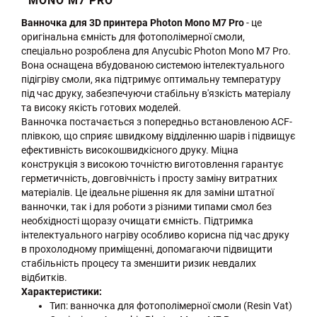
MONO M7 PRO
Ванночка для 3D принтера Photon Mono M7 Pro
- це
оригінальна ємність для фотополімерної смоли,
спеціально розроблена для Anycubic Photon Mono M7 Pro.
Вона оснащена вбудованою системою інтелектуального
підігріву смоли, яка підтримує оптимальну температуру
під час друку, забезпечуючи стабільну в'язкість матеріалу
та високу якість готових моделей.
Ванночка постачається з попередньо встановленою ACF-
плівкою, що сприяє швидкому відділенню шарів і підвищує
ефективність високошвидкісного друку. Міцна
конструкція з високою точністю виготовлення гарантує
герметичність, довговічність і просту заміну витратних
матеріалів. Це ідеальне рішення як для заміни штатної
ванночки, так і для роботи з різними типами смол без
необхідності щоразу очищати ємність. Підтримка
інтелектуального нагріву особливо корисна під час друку
в прохолодному приміщенні, допомагаючи підвищити
стабільність процесу та зменшити ризик невдалих
відбитків.
Характеристики:
Тип: ванночка для фотополімерної смоли (Resin Vat)