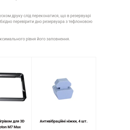
ском друку слід переконатися, що в резервуарі
еобхідно перевірити дно резервуара з тефлоновою
 максимального рівня його заповнення.
ігрівом для 3D
Антивібраційні ніжки, 4 шт.
oton M7 Max