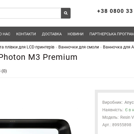
+38 0800 33
О НАС
КОНТАКТИ
ДОСТАВКА
НОВИНИ
ПАРТНЕРСЬКА ПРОГРАМ
а плівки для LCD принтерів
Ванночки для смоли
Ванночка для A
 Photon M3 Premium
 (0)
Виробник:
Anyc
Наявність:
Є в 
Модель:
Resin 
Арт.: 89955898