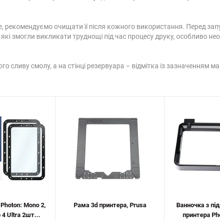
, рекомендуємо очищати її після кожного використання. Перед запу
, які змогли викликати труднощі під час процесу друку, особливо н
ного сливу смолу, а на стінці резервуара – відмітка із зазначенням
 Photon: Mono 2,
Рама 3d принтера, Prusa
Ванночка з під
4 Ultra 2шт...
принтера Ph