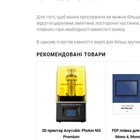
Для того, щоб ванна прослужила як можна більше
відсутні царапини, вм'ятини, посторонні частинки
плівкою і при необхідності вивести її заміну.
В одному із вуглів ємності є виріз для більш зруч
РЕКОМЕНДОВАНІ ТОВАРИ
3D принтер Anycubic Photon M3
FEP плівка для
Premium
Mono 4, Mono 