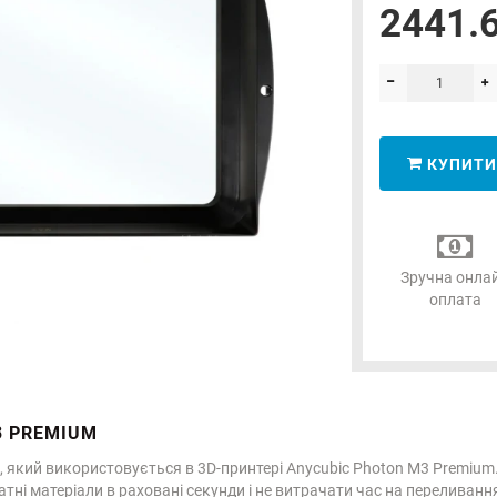
2441.6
КУПИТИ
Зручна онла
оплата
3 PREMIUM
 який використовується в 3D-принтері Anycubic Photon M3 Premiu
тні матеріали в раховані секунди і не витрачати час на переливання 