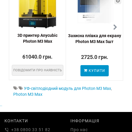
3D принтер Anycubic
Захисна плівка для екрану
FE
Photon M3 Max
Photon M3 Max 5шт
61040.0 грн.
2725.0 грн.
ПОВІДОМИТИ ПРО НАЯВНІСТЬ
КУПИТИ
ПО
УФ-світлодіодний модуль для Photon M3 Max
,
Photon M3 Max
..
КОНТАКТИ
ІНФОРМАЦІЯ
+38 0800 33 51 82
Про нас