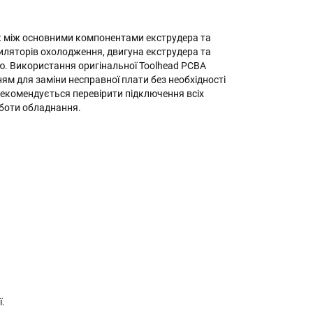
ок між основними компонентами екструдера та
иляторів охолодження, двигуна екструдера та
ою. Використання оригінальної Toolhead PCBA
ям для заміни несправної плати без необхідності
рекомендується перевірити підключення всіх
оботи обладнання.
ї.