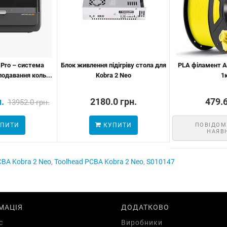
 Pro – система
Блок живлення підігріву стола для
PLA філамент An
одавання коль...
Kobra 2 Neo
1
.
2180.0 грн.
479.6
13952.0 грн.
ПИТИ
КУПИТИ
ПОВІДОМ
НАЯВ
CBA Kobra 2 Neo
,
Toolhead PCBA Kobra 2 Neo
,
S010147
МАЦІЯ
ДОДАТКОВО
с
Виробники