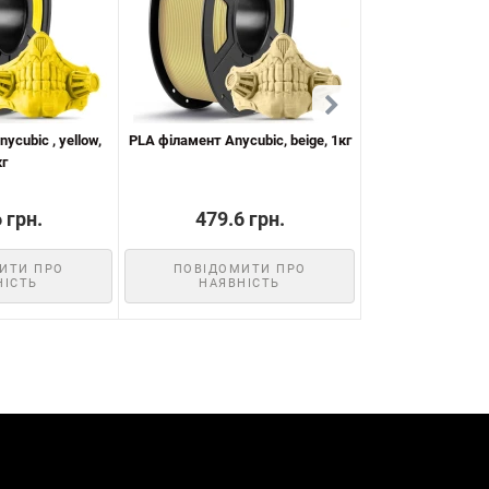
ycubic , yellow,
PLA філамент Anycubic, beige, 1кг
PLA філамент Anycu
кг
 грн.
479.6 грн.
479.6
ИТИ ПРО
ПОВІДОМИТИ ПРО
КУП
НІСТЬ
НАЯВНІСТЬ