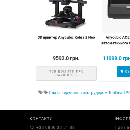
3D принтер Anycubic Kobra 2 Neo
Anycubic ACE
автоматичного п
9592.0 грн.
11999.0 грн
ПОВІДОМИТИ ПРО
КУ
НАЯВНІСТЬ
Плата керування екструдером Toolhead P
..
КОНТАКТИ
ІНФОР
+38 0800 33 51 82
Про на