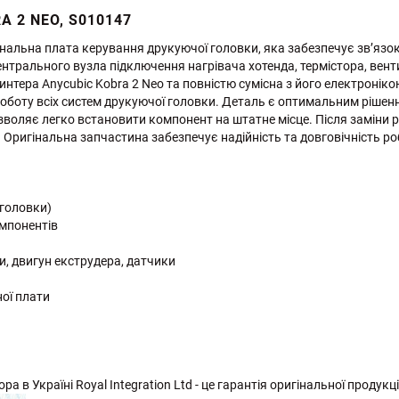
 2 NEO, S010147
гінальна плата керування друкуючої головки, яка забезпечує зв’яз
нтрального вузла підключення нагрівача хотенда, термістора, вент
интера Anycubic Kobra 2 Neo та повністю сумісна з його електронік
роботу всіх систем друкуючої головки. Деталь є оптимальним рішенн
зволяє легко встановити компонент на штатне місце. Після заміни 
. Оригінальна запчастина забезпечує надійність та довговічність р
 головки)
мпонентів
и, двигун екструдера, датчики
ої плати
а в Україні Royal Integration Ltd - це гарантія оригінальної продукці