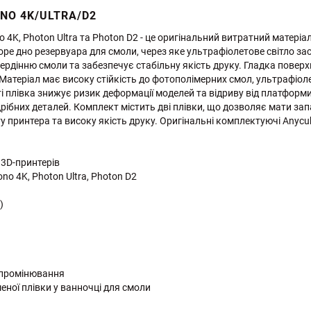
NO 4K/ULTRA/D2
 4K, Photon Ultra та Photon D2 - це оригінальний витратний матері
е дно резервуара для смоли, через яке ультрафіолетове світло зас
ердінню смоли та забезпечує стабільну якість друку. Гладка пове
 Матеріал має високу стійкість до фотополімерних смол, ультрафіо
 плівка знижує ризик деформації моделей та відриву від платформи
 дрібних деталей. Комплект містить дві плівки, що дозволяє мати з
у принтера та високу якість друку. Оригінальні комплектуючі Anycu
 3D-принтерів
no 4K, Photon Ultra, Photon D2
)
випромінювання
ної плівки у ванночці для смоли