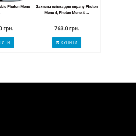
ubic Photon Mono
Захисна плівка для екрану Photon
LCD дисплей для
4
Mono 4, Photon Mono 4 ...
Ult
0 грн.
763.0 грн.
6431.0
ПИТИ
КУПИТИ
КУП