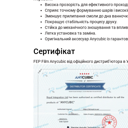
Висока прозорість для ефективного проход
Сприяє точному формуванню шарів і високій
Зменшує прилипання смоли до дна ванночк
Покращує стабільність процесу друку.
Стійка до механічного зношування та вплив
Легка установка та заміна.
Оригінальний аксесуар Anycubic із гаранто
Сертифікат
FEP Film Anycubic від офіційного дистриб’ютора в Ук