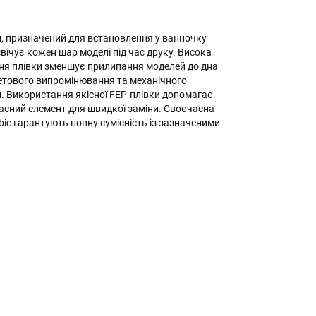
ал, призначений для встановлення у ванночку
вічує кожен шар моделі під час друку. Висока
рхня плівки зменшує прилипання моделей до дна
летового випромінювання та механічного
. Використання якісної FEP-плівки допомагає
апасний елемент для швидкої заміни. Своєчасна
bic гарантують повну сумісність із зазначеними