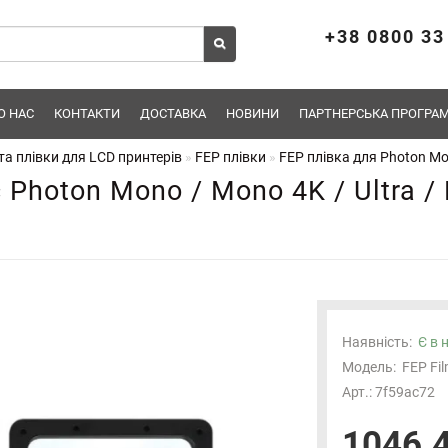
+38 0800 33
О НАС
КОНТАКТИ
ДОСТАВКА
НОВИНИ
ПАРТНЕРСЬКА ПРОГРАМ
а плівки для LCD принтерів
FEP плівки
FEP плівка для Photon Mon
 Photon Mono / Mono 4K / Ultra / 
Наявність:
Є в 
Модель:
FEP Fi
Арт.: 7f59ac72
1046.4