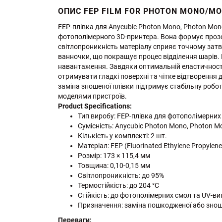
ОПИС FEP FILM FOR PHOTON MONO/MO
FEP-плівка для Anycubic Photon Mono, Photon Mono
фотополімерного 3D-принтера. Вона формує прозор
світлопроникність матеріалу сприяє точному затв
ванночки, що покращує процес відділення шарів.
навантаження. Завдяки оптимальній еластичності
отримувати гладкі поверхні та чітке відтворення
заміна зношеної плівки підтримує стабільну робот
моделями пристроїв.
Product Specifications:
Тип виробу: FEP-плівка для фотополімерних
Сумісність: Anycubic Photon Mono, Photon Mo
Кількість у комплекті: 2 шт.
Матеріал: FEP (Fluorinated Ethylene Propylene
Розмір: 173 × 115,4 мм
Товщина: 0,10-0,15 мм
Світлопроникність: до 95%
Термостійкість: до 204 °C
Стійкість: до фотополімерних смол та UV-
Призначення: заміна пошкодженої або зноше
Переваги: