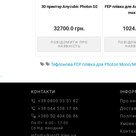
3D принтер Anycubic Photon D2
FEP плівка для A
max
32700.0 грн.
1024.
ПОВІДОМИТИ ПРО
ПОВІДО
НАЯВНІСТЬ
НАЯВ
Тефлонова FEP плівка для Photon Mono/Mon
..
КОНТАКТИ
ІНФОР
+38 0800 33 51 82
Про на
+38 044 538 17 86
Доста
+380 50 404 06 86
Політи
Пн-Пт: 8:00 - 17:00
Умови 
Сб-Нд: вихідний
Контак
info@vikisoft.kiev.ua