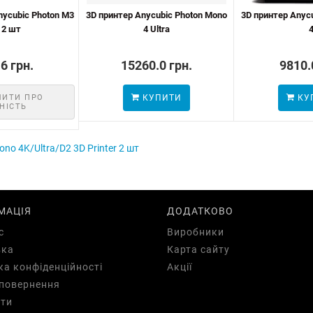
nycubic Photon M3
3D принтер Anycubic Photon Mono
3D принтер Anyc
 2 шт
4 Ultra
6 грн.
15260.0 грн.
9810.
МИТИ ПРО
КУПИТИ
КУ
НІСТЬ
o 4K/Ultra/D2 3D Printer 2 шт
МАЦІЯ
ДОДАТКОВО
с
Виробники
вка
Карта сайту
ка конфіденційності
Акції
повернення
ти