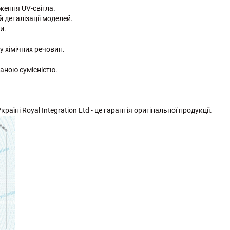
ження UV-світла.
 деталізації моделей.
и.
у хімічних речовин.
ваною сумісністю.
раїні Royal Integration Ltd - це гарантія оригінальної продукції.