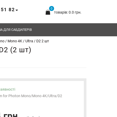
 51 82
0
товарів: 0.0 грн.
А ДЛЯ САБДИЛЕРІВ
o / Mono 4K / Ultra / D2 2 шт
D2 (2 шт)
наявності
lm for Photon Mono/Mono 4K/Ultra/D2
 грн.