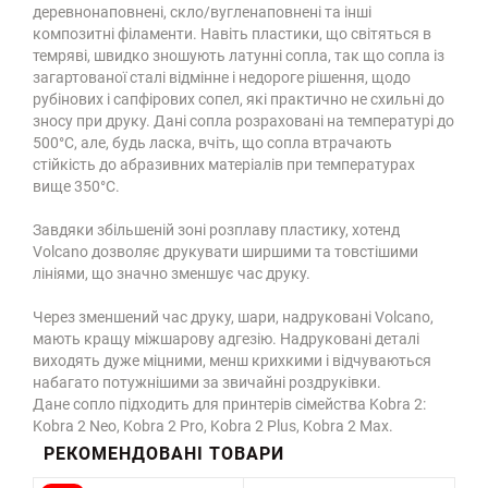
деревнонаповнені, скло/вугленаповнені та інші
композитні філаменти. Навіть пластики, що світяться в
темряві, швидко зношують латунні сопла, так що сопла із
загартованої сталі відмінне і недороге рішення, щодо
рубінових і сапфірових сопел, які практично не схильні до
зносу при друку. Дані сопла розраховані на температурі до
500°С, але, будь ласка, вчіть, що сопла втрачають
стійкість до абразивних матеріалів при температурах
вище 350°С.
Завдяки збільшеній зоні розплаву пластику, хотенд
Volcano дозволяє друкувати ширшими та товстішими
лініями, що значно зменшує час друку.
Через зменшений час друку, шари, надруковані Volcano,
мають кращу міжшарову адгезію. Надруковані деталі
виходять дуже міцними, менш крихкими і відчуваються
набагато потужнішими за звичайні роздруківки.
Дане сопло підходить для принтерів сімейства Kobra 2:
Kobra 2 Neo, Kobra 2 Pro, Kobra 2 Plus, Kobra 2 Max.
РЕКОМЕНДОВАНІ ТОВАРИ