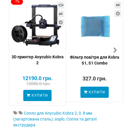
-7%
3D принтер Anycubic Kobra
Фільтр повітря для Kobra
Гл
2
S1, S1 Combo
12190.0 грн.
327.0 грн.
13080.0 грн.
КУПИТИ
ПО
КУПИТИ
Сопло для Anycubic Kobra 2
,
0
,
8 мм.
(загартована сталь)
,
soplo
,
Сопла та деталі
екструдера