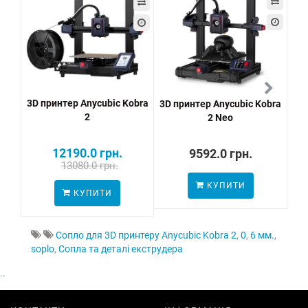
3D принтер Anycubic Kobra
3D принтер Anycubic Kobra
3D 
2
2 Neo
12190.0 грн.
9592.0 грн.
13080.0 грн.
КУПИТИ
КУПИТИ
Сопло для 3D принтеру Anycubic Kobra 2
,
0
,
6 мм.
,
soplo
,
Сопла та деталі екструдера
..