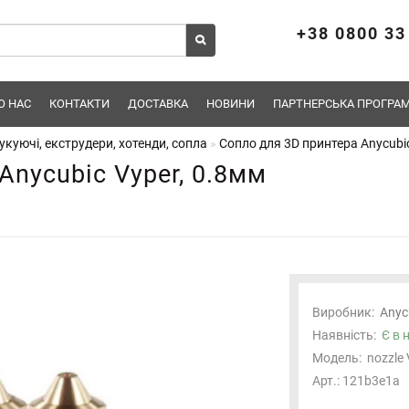
+38 0800 33
О НАС
КОНТАКТИ
ДОСТАВКА
НОВИНИ
ПАРТНЕРСЬКА ПРОГРАМ
укуючі, екструдери, хотенди, сопла
Сопло для 3D принтера Anycubic
Anycubic Vyper, 0.8мм
Виробник:
Anyc
Наявність:
Є в 
Модель:
nozzle
Арт.: 121b3e1a