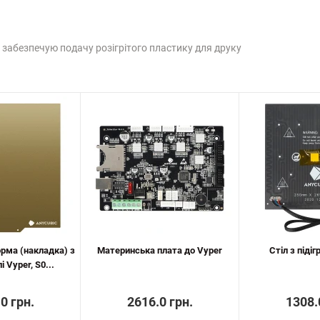
а забезпечую подачу розігрітого пластику для друку
рма (накладка) з
Материнська плата до Vyper
Стіл з піді
і Vyper, S0...
0 грн.
2616.0 грн.
1308.