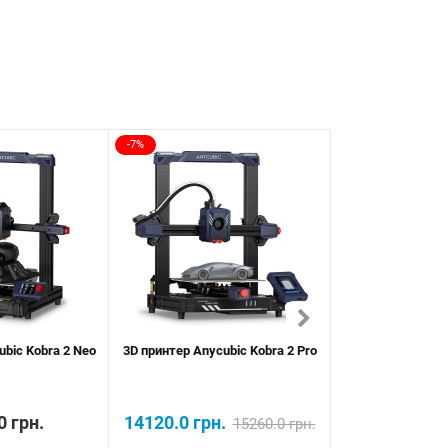
-7%
ubic Kobra 2 Neo
3D принтер Anycubic Kobra 2 Pro
3D принтер Anycub
0 грн.
14120.0 грн.
18748.
15260.0 грн.