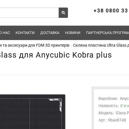
+38 0800 33
О НАС
КОНТАКТИ
ДОСТАВКА
НОВИНИ
ПАРТНЕРСЬКА ПРОГРАМ
 та аксесуари для FDM 3D принтерів
Скляна пластина Ultra Glass 
lass для Anycubic Kobra plus
Виробник:
Anyc
Наявність:
Є в 
Модель:
Glass P
Арт.: 9bae8748