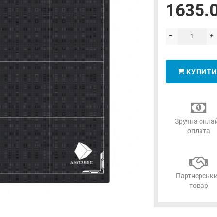
1635.0
КУПИТИ
Зручна онла
оплата
Партнерськ
товар