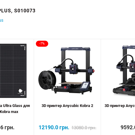
LUS, S010073
us
-7%
 Ultra Glass для
3D принтер Anycubic Kobra 2
3D принтер Anyc
 Kobra max
6 грн.
12190.0 грн.
9592.
13080.0 грн.