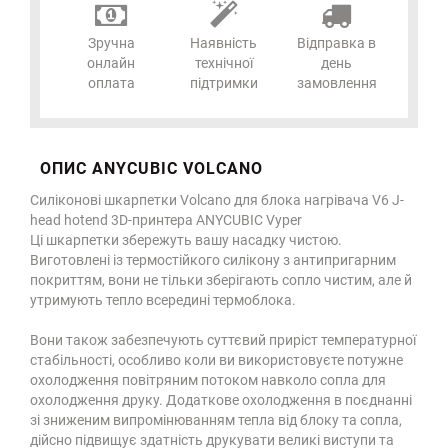
Зручна
Наявність
Відправка в
онлайн
технічної
день
оплата
підтримки
замовлення
ОПИС ANYCUBIC VOLCANO
Силіконові шкарпетки Volcano для блока нагрівача V6 J-
head hotend 3D-принтера ANYCUBIC Vyper
Ці шкарпетки збережуть вашу насадку чистою.
Виготовлені із термостійкого силікону з антипригарним
покриттям, вони не тільки зберігають сопло чистим, але й
утримують тепло всередині термоблока.
Вони також забезпечують суттєвий приріст температурної
стабільності, особливо коли ви використовуєте потужне
охолодження повітряним потоком навколо сопла для
охолодження друку. Додаткове охолодження в поєднанні
зі зниженим випромінюванням тепла від блоку та сопла,
дійсно підвищує здатність друкувати великі виступи та