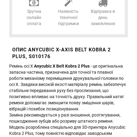
Зручна
Наявність
Відправка в
онлайн
технічної
день
оплата
підтримки
замовлення
ОПИС ANYCUBIC X-AXIS BELT KOBRA 2
PLUS, S010176
Ремінь осі X
Anycubic X Belt Kobra 2 Plus
- це оригінальна
запасна частина, призначена для точної та плавної
роботи механізму переміщення друкувальної головки по
осі X. Завдяки високій якості матеріалу ремінь забезпечує
стабільне передавання руху без прослизання, що
позитивно впливає на точність друку. Правильний натяг
ременя допомагає зменшити появу зміщення шарів,
вібрацій і похибок позиціонування.
Заміна рекомендується у разі зношення, розтягування,
пошкодження зубців або розриву штатного ременя.
Модель розроблена спеціально для 3D-принтера Anycubic
Kobra 2 Plus, тому повністю відповідає заводським