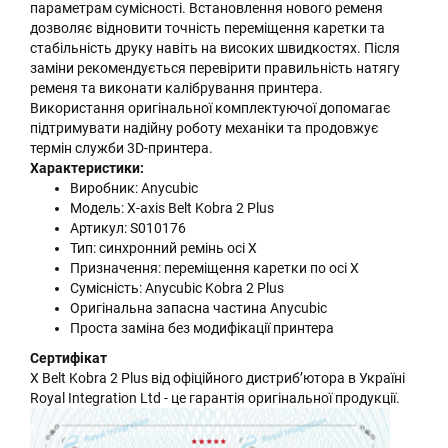
параметрам сумісності. Встановлення нового ременя
дозволяє відновити точність переміщення каретки та
стабільність друку навіть на високих швидкостях. Після
заміни рекомендується перевірити правильність натягу
ременя та виконати калібрування принтера.
Використання оригінальної комплектуючої допомагає
підтримувати надійну роботу механіки та продовжує
термін служби 3D-принтера.
Характеристики:
Виробник: Anycubic
Модель: X-axis Belt Kobra 2 Plus
Артикул: S010176
Тип: синхронний ремінь осі X
Призначення: переміщення каретки по осі X
Сумісність: Anycubic Kobra 2 Plus
Оригінальна запасна частина Anycubic
Проста заміна без модифікації принтера
Сертифікат
X Belt Kobra 2 Plus від офіційного дистриб’ютора в Україні
Royal Integration Ltd - це гарантія оригінальної продукції.