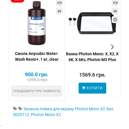
Смола Anycubic Water-
Ванна Photon Mono: X, X2, X
A
Wash Resin+, 1 кг, clear
6K, X 6Ks, Photon M3 Plus
900.0 грн.
1569.6 грн.
1395.2 грн.
КУПИТИ
ПО
ПОВІДОМИТИ ПРО НАЯВНІСТЬ
Захисна плівка для екрану Photon Mono X2 5шт
,
S020112
,
Photon Mono X2
..