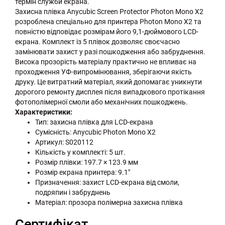
термін служби екрана.
Захисна плівка Anycubic Screen Protector Photon Mono X2
розроблена спеціально для принтера Photon Mono X2 та
повністю відповідає розмірам його 9,1-дюймового LCD-
екрана. Комплект із 5 плівок дозволяє своєчасно
замінювати захист у разі пошкодження або забруднення.
Висока прозорість матеріалу практично не впливає на
проходження УФ-випромінювання, зберігаючи якість
друку. Це витратний матеріал, який допомагає уникнути
дорогого ремонту дисплея після випадкового протікання
фотополімерної смоли або механічних пошкоджень.
Характеристики:
Тип: захисна плівка для LCD-екрана
Сумісність: Anycubic Photon Mono X2
Артикул: S020112
Кількість у комплекті: 5 шт.
Розмір плівки: 197.7 × 123.9 мм
Розмір екрана принтера: 9.1"
Призначення: захист LCD-екрана від смоли,
подряпин і забруднень
Матеріал: прозора полімерна захисна плівка
Сертифікат