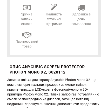
Зручна
Наявність
Відправка в
онлайн
технічної
день
оплата
підтримки
замовлення
Партнерський
товар
ОПИС ANYCUBIC SCREEN PROTECTOR
PHOTON MONO X2, S020112
Захисна плівка для екрану Anycubic Photon Mono X2 - це
комплект оригінальних прозорих захисних плівок,
призначених для LCD-екрана фотополімерного 3D-
принтера Photon Mono X2. Плівка запобігає потраплянню
смоли безпосередньо на дисплей, захищає його від
подряпин і спрощує очищення, допомагаючи продовжити