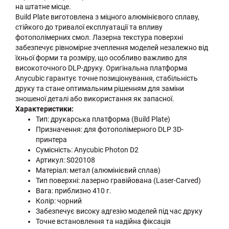
на штатне місце.
Build Plate виготовлена з міцного алюмінієвого сплаву,
стійкого до тривалої експлуатації та впливу
фотополімерних смол. Лазерна текстура поверхні
забезпечує рівномірне зчеплення моделей незалежно від
їхньої форми та розміру, що особливо важливо для
високоточного DLP-друку. Оригінальна платформа
Anycubic гарантує точне позиціонування, стабільність
друку та стане оптимальним рішенням для заміни
зношеної деталі або використання як запасної.
Характеристики:
Тип: друкарська платформа (Build Plate)
Призначення: для фотополімерного DLP 3D-
принтера
Сумісність: Anycubic Photon D2
Артикул: S020108
Матеріал: метал (алюмінієвий сплав)
Тип поверхні: лазерно гравійована (Laser-Carved)
Вага: приблизно 410 г.
Колір: чорний
Забезпечує високу адгезію моделей під час друку
Точне встановлення та надійна фіксація