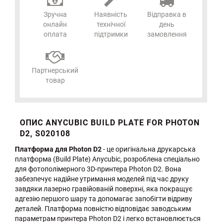
Зручна
Наявність
Відправка в
онлайн
технічної
день
оплата
підтримки
замовлення
Партнерський
товар
ОПИС ANYCUBIC BUILD PLATE FOR PHOTON
D2, S020108
Платформа для Photon D2
- це оригінальна друкарська
платформа (Build Plate) Anycubic, розроблена спеціально
для фотополімерного 3D-принтера Photon D2. Вона
забезпечує надійне утримання моделей під час друку
завдяки лазерно гравійованій поверхні, яка покращує
адгезію першого шару та допомагає запобігти відриву
деталей. Платформа повністю відповідає заводським
параметрам принтера Photon D2 і легко встановлюється