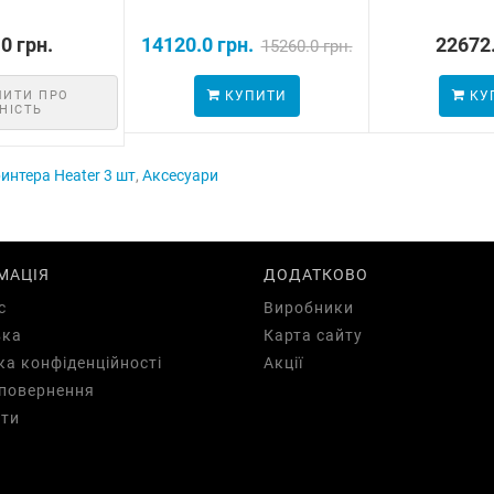
0 грн.
14120.0 грн.
22672.
15260.0 грн.
МИТИ ПРО
КУПИТИ
КУ
НІСТЬ
интера Heater 3 шт
,
Аксесуари
МАЦІЯ
ДОДАТКОВО
с
Виробники
вка
Карта сайту
ка конфіденційності
Акції
повернення
ти