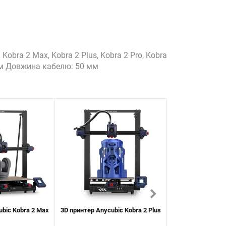
bra 2 Max, Kobra 2 Plus, Kobra 2 Pro, Kobra
9 мм Довжина кабелю: 50 мм
ubic Kobra 2 Max
3D принтер Anycubic Kobra 2 Plus
Різак для філамен
для Kobra 3 M