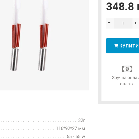
348.8 
КУПИТИ
Зручна онла
оплата
32г
116*92*27 мм
55 - 65 w