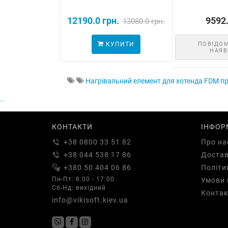
12190.0 грн.
9592.
13080.0 грн.
КУПИТИ
ПОВІДО
НАЯВ
Нагрівальний елемент для хотенда FDM пр
..
КОНТАКТИ
ІНФОР
+38 0800 33 51 82
Про на
+38 044 538 17 86
Доста
+380 50 404 06 86
Політи
Пн-Пт: 8:00 - 17:00
Умови 
Сб-Нд: вихідний
Контак
info@vikisoft.kiev.ua