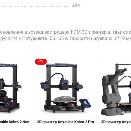
24 v
овлення в хотенд екструдера FDM 3D принтерів, таких як Ko
апруга: 24 v Потужність: 55 - 65 w Габарити нагрівача: 6*1
-7%
ubic Kobra 2 Neo
3D принтер Anycubic Kobra 2 Pro
3D принтер Anyc