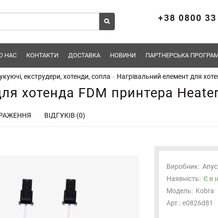
+38 0800 33
О НАС
КОНТАКТИ
ДОСТАВКА
НОВИНИ
ПАРТНЕРСЬКА ПРОГРАМ
укуючі, екструдери, хотенди, сопла
Нагрівальний елемент для хоте
ля хотенда FDM принтера Heater
РАЖЕННЯ
ВІДГУКІВ (0)
Виробник:
Anyc
Наявність:
Є в 
Модель:
Kobra
Арт.: e0826d81