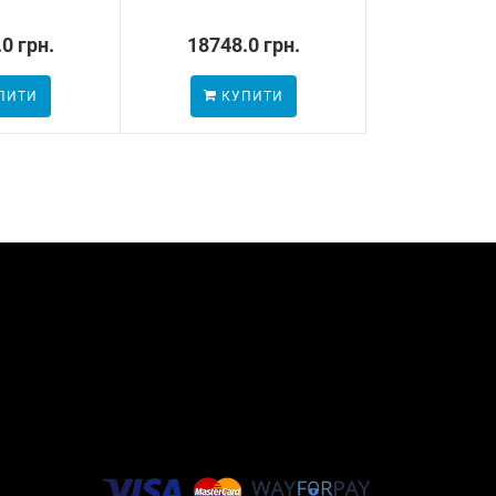
0 грн.
18748.0 грн.
436.0
ПИТИ
КУПИТИ
КУП