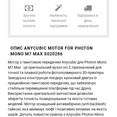
Зручна
Наявність
Відправка в
онлайн
технічної
день
оплата
підтримки
замовлення
ОПИС ANYCUBIC MOTOR FOR PHOTON
MONO M7 MAX S020286
Мотор з гвинтовою передачею Anycubic для Photon Mono
M7 Max - це оригінальний вузол осі Z, призначений для
точної та плавної роботи фотополімерного 3D-принтера.
Заводська конструкція поєднує кроковий двигун із
прецизійною гвинтовою передачею, що забезпечує
стабільне переміщення платформи під час друку.
Використання оригінальної запчастини дозволяє
зберегти точність позиціонування та якість готових
моделей. Мотор оснащений антивибірною (anti-backlash)
гайкою, яка мінімізує люфт і позитивно впливає на якість
шарів. Деталь повністю сумісна з Anycubic Photon Mono