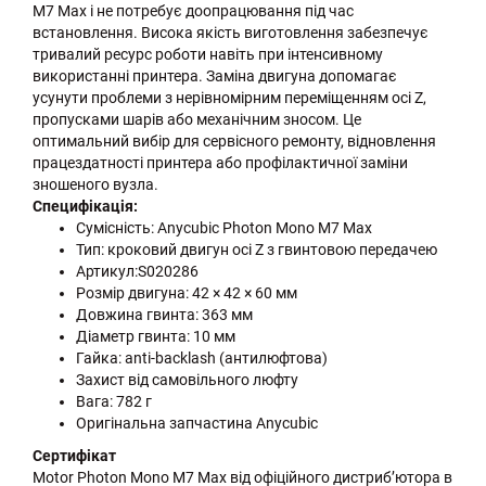
M7 Max і не потребує доопрацювання під час
встановлення. Висока якість виготовлення забезпечує
тривалий ресурс роботи навіть при інтенсивному
використанні принтера. Заміна двигуна допомагає
усунути проблеми з нерівномірним переміщенням осі Z,
пропусками шарів або механічним зносом. Це
оптимальний вибір для сервісного ремонту, відновлення
працездатності принтера або профілактичної заміни
зношеного вузла.
Специфікація:
Сумісність: Anycubic Photon Mono M7 Max
Тип: кроковий двигун осі Z з гвинтовою передачею
Артикул:S020286
Розмір двигуна: 42 × 42 × 60 мм
Довжина гвинта: 363 мм
Діаметр гвинта: 10 мм
Гайка: anti-backlash (антилюфтова)
Захист від самовільного люфту
Вага: 782 г
Оригінальна запчастина Anycubic
Сертифікат
Motor Photon Mono M7 Max від офіційного дистриб’ютора в