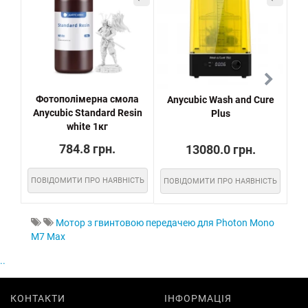
Фотополімерна смола
Anycubic Wash and Cure
Ємн
Anycubic Standard Resin
Plus
white 1кг
784.8 грн.
13080.0 грн.
ПОВІДОМИТИ ПРО НАЯВНІСТЬ
ПОВІДОМИТИ ПРО НАЯВНІСТЬ
ПО
Мотор з гвинтовою передачею для Photon Mono
M7 Max
..
КОНТАКТИ
ІНФОРМАЦІЯ