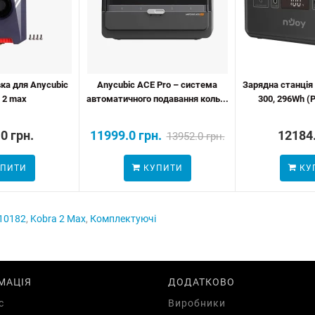
ка для Anycubic
Anycubic ACE Pro – система
Зарядна станція
 2 max
автоматичного подавання коль...
300, 296Wh (P
0 грн.
11999.0 грн.
12184.
13952.0 грн.
ПИТИ
КУПИТИ
КУ
10182
,
Kobra 2 Max
,
Комплектуючі
МАЦІЯ
ДОДАТКОВО
с
Виробники