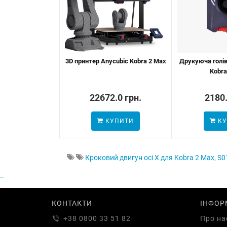
3D принтер Anycubic Kobra 2 Max
Друкуюча голів
Kobra
22672.0 грн.
2180.
КУПИТИ
КУ
Кроковий двигун осі X для Kobra 2 Max
,
S0
..
КОНТАКТИ
ІНФОР
+38 0800 33 51 82
Про на