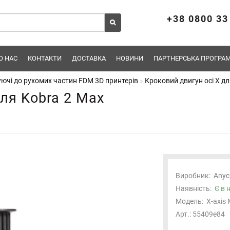
+38 0800 33
О НАС
КОНТАКТИ
ДОСТАВКА
НОВИНИ
ПАРТНЕРСЬКА ПРОГРАМ
ючі до рухомих частин FDM 3D принтерів
Кроковий двигун осі X дл
для Kobra 2 Max
Виробник:
Anyc
Наявність:
Є в 
Модель:
X-axis 
Арт.: 55409e84