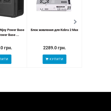
 Njoy Power Base
Блок живлення для Kobra 2 Max
Магнітна платфо
ower Base ...
для Kobr
0 грн.
2289.0 грн.
2180.0
ПИТИ
КУПИТИ
ПОВІДОМ
НАЯВН