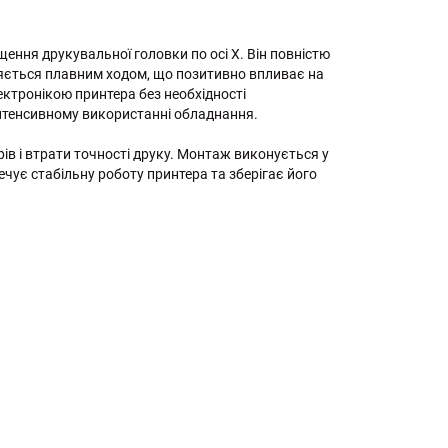
іщення друкувальної головки по осі X. Він повністю
зняється плавним ходом, що позитивно впливає на
ектронікою принтера без необхідності
інтенсивному використанні обладнання.
в і втрати точності друку. Монтаж виконується у
чує стабільну роботу принтера та зберігає його