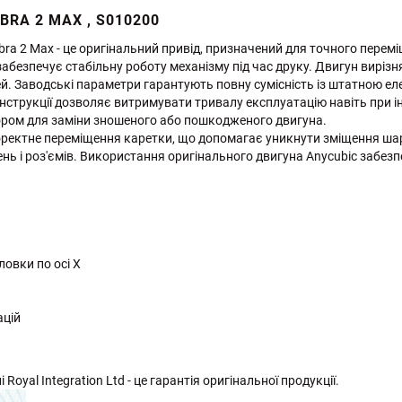
BRA 2 MAX , S010200
obra 2 Max - це оригінальний привід, призначений для точного перем
 забезпечує стабільну роботу механізму під час друку. Двигун вирі
ей. Заводські параметри гарантують повну сумісність із штатною ел
нструкції дозволяє витримувати тривалу експлуатацію навіть при 
ром для заміни зношеного або пошкодженого двигуна.
ректне переміщення каретки, що допомагає уникнути зміщення шарі
ь і роз'ємів. Використання оригінального двигуна Anycubic забезпе
овки по осі X
ацій
 Royal Integration Ltd - це гарантія оригінальної продукції.