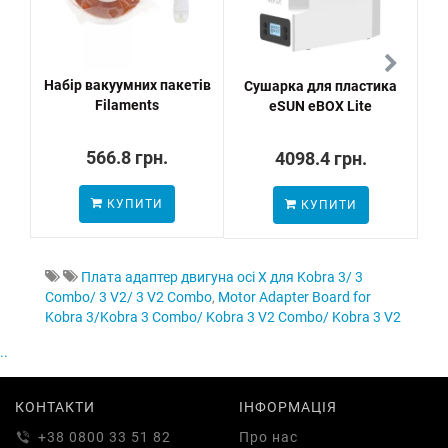
Набір вакуумних пакетів
Сушарка для пластика
На
Filaments
eSUN eBOX Lite
566.8 грн.
4098.4 грн.
КУПИТИ
КУПИТИ
Плата адаптер двигуна осі X для Kobra 3/ 3
Combo/ 3 V2/ 3 V2 Combo
,
Motor Adapter Board for
Kobra 3/Kobra 3 Combo/ Kobra 3 V2 Combo/ Kobra 3 V2
..
КОНТАКТИ
ІНФОРМАЦІЯ
+38 0800 33 51 82
Про нас