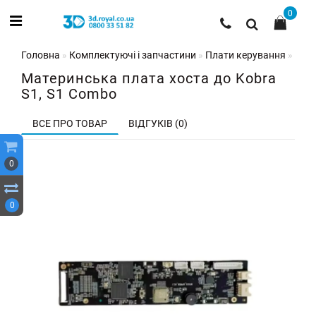
0
Головна
Комплектуючі і запчастини
Плати керування
Мате
Материнська плата хоста до Kobra
S1, S1 Combo
ВСЕ ПРО ТОВАР
ВІДГУКІВ (0)
0
0