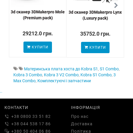
3d сканер 3DMakerpro Mole
3d сканер 3DMakerpro Lynx
С
(Premium pack)
(Luxury pack)
29212.0 грн.
35752.0 грн.
КУПИТИ
КУПИТИ
Материнська плата хоста до Kobra S1
,
S1 Combo
,
Kobra 3 Combo
,
Kobra 3 V2 Combo
,
Kobra S1 Combo
,
3
Max Combo
,
Комплектуючі і запчастини
..
КОНТАКТИ
ІНФОРМАЦІЯ
+38 0800 33 51 82
Про нас
+38 044 538 17 86
Доставка
+380 50 404 06 86
Політика