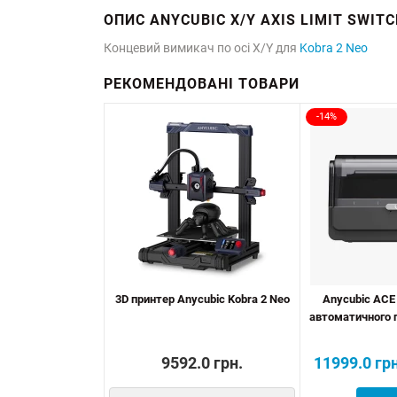
ОПИС ANYCUBIC X/Y AXIS LIMIT SWITC
Концевий вимикач по осі X/Y для
Kobra 2 Neo
РЕКОМЕНДОВАНІ ТОВАРИ
-14%
3D принтер Anycubic Kobra 2 Neo
Anycubic ACE
автоматичного п
9592.0 грн.
11999.0 грн