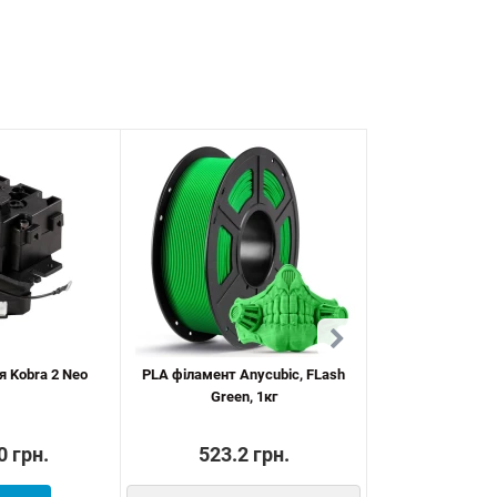
я Kobra 2 Neo
PLA філамент Anycubic, FLash
PLA філамент Any
Green, 1кг
1к
0 грн.
523.2 грн.
479.6