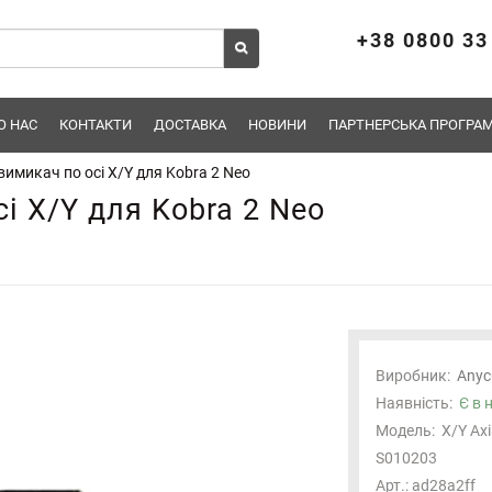
+38 0800 33
О НАС
КОНТАКТИ
ДОСТАВКА
НОВИНИ
ПАРТНЕРСЬКА ПРОГРАМ
имикач по осі X/Y для Kobra 2 Neo
і X/Y для Kobra 2 Neo
Виробник:
Anyc
Наявність:
Є в 
Модель:
X/Y Axi
S010203
Арт.: ad28a2ff