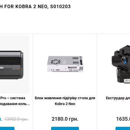
H FOR KOBRA 2 NEO, S010203
 Pro – система
Блок живлення підігріву стола для
Екструдер дл
одавання коль...
Kobra 2 Neo
.
2180.0 грн.
1635.
13952.0 грн.