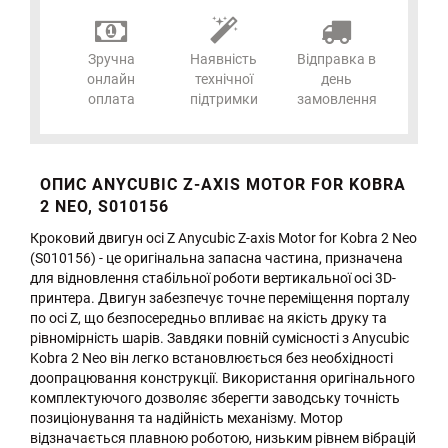
Зручна
Наявність
Відправка в
онлайн
технічної
день
оплата
підтримки
замовлення
ОПИС ANYCUBIC Z-AXIS MOTOR FOR KOBRA
2 NEO, S010156
Кроковий двигун осі Z Anycubic Z-axis Motor for Kobra 2 Neo
(S010156) - це оригінальна запасна частина, призначена
для відновлення стабільної роботи вертикальної осі 3D-
принтера. Двигун забезпечує точне переміщення порталу
по осі Z, що безпосередньо впливає на якість друку та
рівномірність шарів. Завдяки повній сумісності з Anycubic
Kobra 2 Neo він легко встановлюється без необхідності
доопрацювання конструкції. Використання оригінального
комплектуючого дозволяє зберегти заводську точність
позиціонування та надійність механізму. Мотор
відзначається плавною роботою, низьким рівнем вібрацій