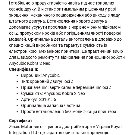
і стабільною продуктивністю навіть під час тривалих
сеансів друку. Він стане оптимальним рішенням у разі
зношення, механічного пошкодження або виходу з ладу
штатного двигуна. Встановлення нового двигуна
допомагає усунути проблеми з нерівномірним підйомом
осі Z, пропуском кроків або погіршенням якості поверхні
моделей. Оригінальна деталь виготовлена відповідно до
специфікацій виробника та гарантує сумісність із
електронікою і механікою принтера. Це практичний вибір
для швидкого ремонту та відновлення повноцінної роботи
Anycubic Kobra 2 Neo.
Специфікація:
Виробник: Anycubic
Тип: кроковий двигун осі Z
Призначення: вертикальне переміщення осі Z
Сумісність: Anycubic Kobra 2 Neo
Артикул: S010156
Оригінальна запасна частина
Просте встановлення без модифікацій принтера
Сертифікат
Z-axis Motor від офіційного дистриб’ютора в Україні Royal
Integration Ltd - це гарантія оригінальної продукції.