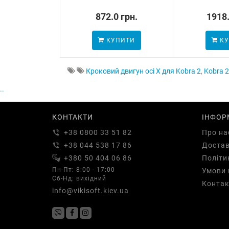
872.0 грн.
1918.
КУПИТИ
КУ
Кроковий двигун осі Х для Kobra 2
,
Kobra 2
..
КОНТАКТИ
ІНФОР
+38 0800 33 51 82
Про на
+38 044 538 17 86
Доста
+380 50 404 06 86
Політи
Пн-Пт: 8:00 - 17:00
Умови 
Сб-Нд: вихідний
Контак
info@vikisoft.kiev.ua