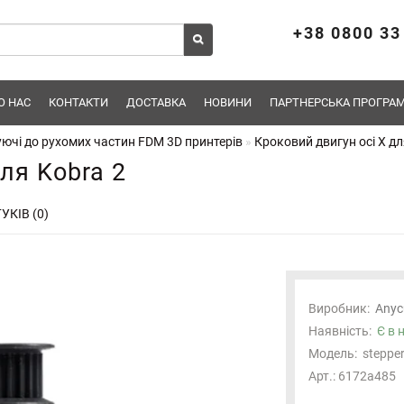
+38 0800 33
О НАС
КОНТАКТИ
ДОСТАВКА
НОВИНИ
ПАРТНЕРСЬКА ПРОГРАМ
ючі до рухомих частин FDM 3D принтерів
Кроковий двигун осі Х дл
ля Kobra 2
УКІВ (0)
Виробник:
Anyc
Наявність:
Є в 
Модель:
stepper
Арт.: 6172a485