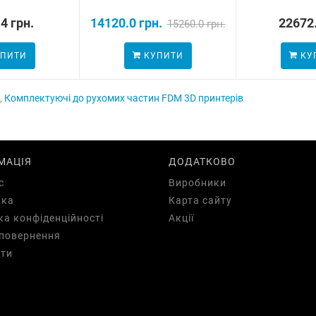
4 грн.
14120.0 грн.
22672.
15260.0 грн.
ПИТИ
КУПИТИ
КУ
,
Комплектуючі до рухомих частин FDM 3D принтерів
МАЦІЯ
ДОДАТКОВО
с
Виробники
вка
Карта сайту
ка конфіденційності
Акції
повернення
ти