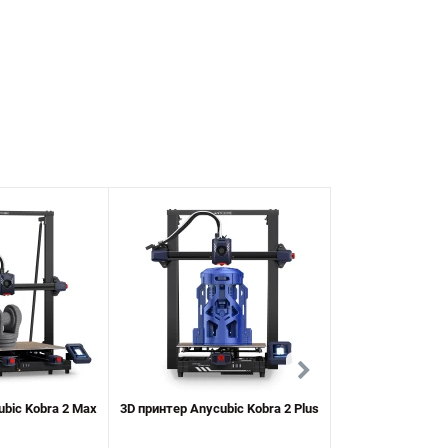
ubic Kobra 2 Max
3D принтер Anycubic Kobra 2 Plus
Сопло для 3D п
Anycubic Kob