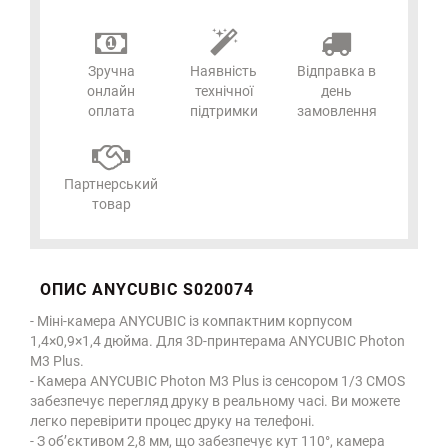
Зручна
Наявність
Відправка в
онлайн
технічної
день
оплата
підтримки
замовлення
Партнерський
товар
ОПИС ANYCUBIC S020074
- Міні-камера ANYCUBIC із компактним корпусом
1,4×0,9×1,4 дюйма. Для 3D-принтерама ANYCUBIC Photon
M3 Plus.
- Камера ANYCUBIC Photon M3 Plus із сенсором 1/3 CMOS
забезпечує перегляд друку в реальному часі. Ви можете
легко перевірити процес друку на телефоні.
- З об’єктивом 2,8 мм, що забезпечує кут 110°, камера