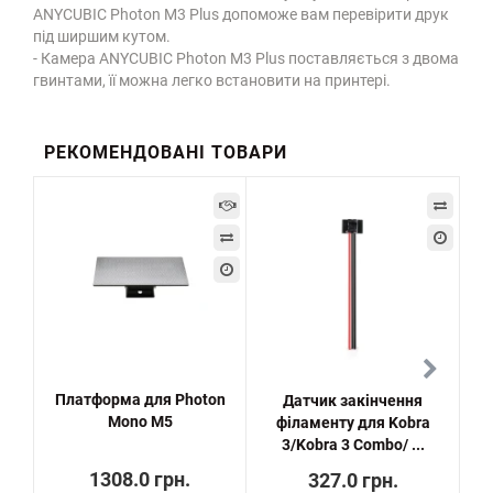
ANYCUBIC Photon M3 Plus допоможе вам перевірити друк
під ширшим кутом.
- Камера ANYCUBIC Photon M3 Plus поставляється з двома
гвинтами, її можна легко встановити на принтері.
РЕКОМЕНДОВАНІ ТОВАРИ
Платформа для Photon
Датчик закінчення
Рем
Mono M5
філаменту для Kobra
3 C
3/Kobra 3 Combo/ ...
1308.0 грн.
327.0 грн.