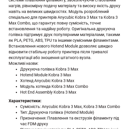
системи плавлення філаменту, забезпечуючи стабільний
нагрів, рівномірну подачу матеріалу та високу якість друку
навіть на великих швидкостях. Модуль розроблений
спеціально для принтерів Anycubic Kobra 3 Max та Kobra 3
Max Combo, що гарантує повну сумісність, точне
встановлення та надійну роботу. Оригінальна друкуюча
голівка підтримує друк популярними матеріалами, такими
як PLA, PETG, ABS, TPU та іншими сумісними філаментами.
Встановлення нового Hotend Module дозволяє швидко
відновити стабільну роботу принтера після тривалої
експлуатації або зношення штатного вузла.
Можливі назви:
Друкуюча голівка Kobra 3 Max
Hotend Module Kobra 3 Max
Хотенд Anycubic Kobra 3 Max
Модуль хотенда Kobra 3 Max Combo
Hot End Assembly Kobra 3 Max
Характеристики:
Сумісність: Anycubic Kobra 3 Max, Kobra 3 Max Combo
Тип: Друкуюча голівка (Hotend Module)
Призначення: Плавлення та екструзія філаменту під
час FDM-друку