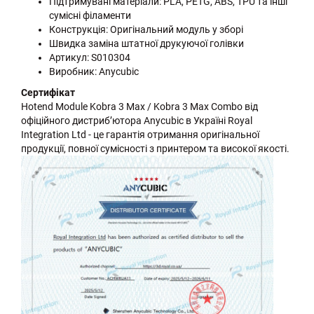
Підтримувані матеріали: PLA, PETG, ABS, TPU та інші
сумісні філаменти
Конструкція: Оригінальний модуль у зборі
Швидка заміна штатної друкуючої голівки
Артикул: S010304
Виробник: Anycubic
Сертифікат
Hotend Module Kobra 3 Max / Kobra 3 Max Combo від
офіційного дистриб’ютора Anycubic в Україні Royal
Integration Ltd - це гарантія отримання оригінальної
продукції, повної сумісності з принтером та високої якості.