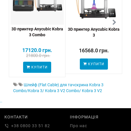
3D принтер Anycubic Kobra
3D принтер Anycubic Kobra
3 Combo
3
17120.0 грн.
16568.0 грн.
21800.0 грн.
КУПИТИ
КУПИТИ
Шлейф (Flat Cable) для тачскрина Kobra 3
Combo/Kobra 3/ Kobra 3 V2 Combo/ Kobra 3 V2
..
КОНТАКТИ
ІНФОРМАЦІЯ
+38 0800 33 51 82
Про нас