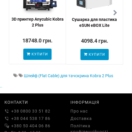
3D принтер Anycubic Kobra
Сушарка для пластика
Ai
2 Plus
eSUN eBOX Lite
18748.0 грн.
4098.4 грн.
КУПИТИ
КУПИТИ
Шлейф (Flat Cable) для тачскрина Kobra 2 Plus
..
КОНТАКТИ
ІНФОРМАЦІЯ
+38 0800 33 51 82
Про нас
+38 044 538 17 86
Доставка
+380 50 404 06 86
Політика
конфіденційності