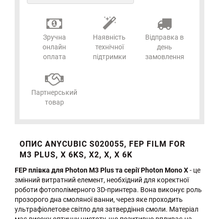
Зручна
Наявність
Відправка в
онлайн
технічної
день
оплата
підтримки
замовлення
Партнерський
товар
ОПИС ANYCUBIC S020055, FEP FILM FOR
M3 PLUS, X 6KS, X2, X, X 6K
FEP плівка для Photon M3 Plus та серії Photon Mono X
- це
змінний витратний елемент, необхідний для коректної
роботи фотополімерного 3D-принтера. Вона виконує роль
прозорого дна смоляної ванни, через яке проходить
ультрафіолетове світло для затвердіння смоли. Матеріал