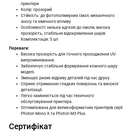
принтери
Колір: прозорий
Стійкість: до фотополімерних смол, механічного
зносу та хімічного впливу
Особливості: низька адгезія до смоли, висока
прозорість, стабільне відокремлення шарів
Комплектація: 5 шт
Переваги:
Висока прозорість для точного проходження UV-
випромінювання.
Забезпечує стабільне формування кожного шару
моделі.
Зменшує ризик відриву деталей під час друку.
Сприяє отриманню гладких поверхонь та високої
деталізації.
Легко замінюється під час технічного
обслуговування принтера.
Оптимізована для великоформатних принтерів серії
Photon Mono X та Photon M3 Plus.
Сертифікат