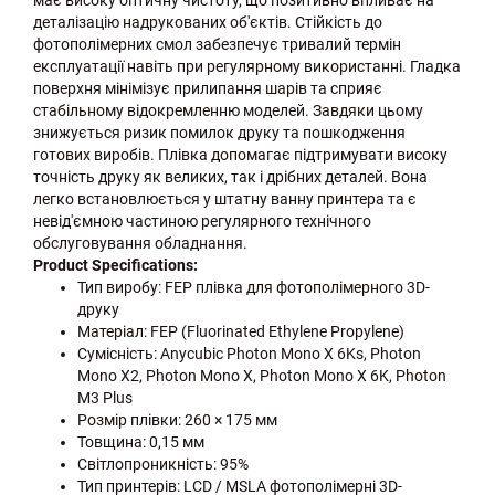
має високу оптичну чистоту, що позитивно впливає на
деталізацію надрукованих об'єктів. Стійкість до
фотополімерних смол забезпечує тривалий термін
експлуатації навіть при регулярному використанні. Гладка
поверхня мінімізує прилипання шарів та сприяє
стабільному відокремленню моделей. Завдяки цьому
знижується ризик помилок друку та пошкодження
готових виробів. Плівка допомагає підтримувати високу
точність друку як великих, так і дрібних деталей. Вона
легко встановлюється у штатну ванну принтера та є
невід'ємною частиною регулярного технічного
обслуговування обладнання.
Product Specifications:
Тип виробу: FEP плівка для фотополімерного 3D-
друку
Матеріал: FEP (Fluorinated Ethylene Propylene)
Сумісність: Anycubic Photon Mono X 6Ks, Photon
Mono X2, Photon Mono X, Photon Mono X 6K, Photon
M3 Plus
Розмір плівки: 260 × 175 мм
Товщина: 0,15 мм
Світлопроникність: 95%
Тип принтерів: LCD / MSLA фотополімерні 3D-