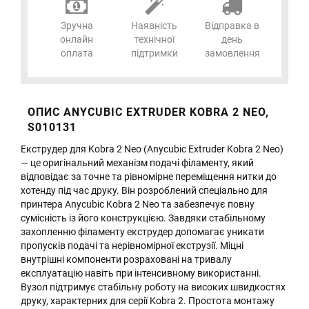
Зручна
Наявність
Відправка в
онлайн
технічної
день
оплата
підтримки
замовлення
ОПИС ANYCUBIC EXTRUDER KOBRA 2 NEO,
S010131
Екструдер для Kobra 2 Neo (Anycubic Extruder Kobra 2 Neo)
— це оригінальний механізм подачі філаменту, який
відповідає за точне та рівномірне переміщення нитки до
хотенду під час друку. Він розроблений спеціально для
принтера Anycubic Kobra 2 Neo та забезпечує повну
сумісність із його конструкцією. Завдяки стабільному
захопленню філаменту екструдер допомагає уникати
пропусків подачі та нерівномірної екструзії. Міцні
внутрішні компоненти розраховані на тривалу
експлуатацію навіть при інтенсивному використанні.
Вузол підтримує стабільну роботу на високих швидкостях
друку, характерних для серії Kobra 2. Простота монтажу