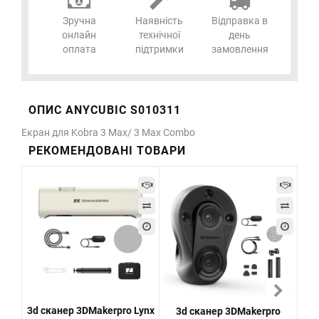
Зручна
Наявність
Відправка в
онлайн
технічної
день
оплата
підтримки
замовлення
ОПИС ANYCUBIC S010311
Екран для Kobra 3 Max/ 3 Max Combo
РЕКОМЕНДОВАНІ ТОВАРИ
3d сканер 3DMakerpro Lynx
3d сканер 3DMakerpro
С