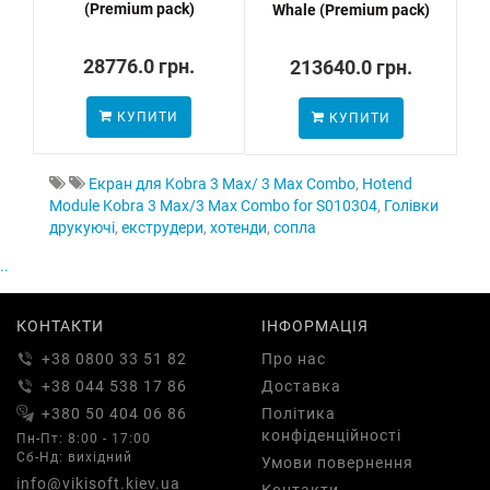
(Premium pack)
Whale (Premium pack)
28776.0 грн.
213640.0 грн.
КУПИТИ
КУПИТИ
Екран для Kobra 3 Max/ 3 Max Combo
,
Hotend
Module Kobra 3 Max/3 Max Combo for S010304
,
Голівки
друкуючі
,
екструдери
,
хотенди
,
сопла
..
КОНТАКТИ
ІНФОРМАЦІЯ
+38 0800 33 51 82
Про нас
+38 044 538 17 86
Доставка
+380 50 404 06 86
Політика
конфіденційності
Пн-Пт: 8:00 - 17:00
Сб-Нд: вихідний
Умови повернення
info@vikisoft.kiev.ua