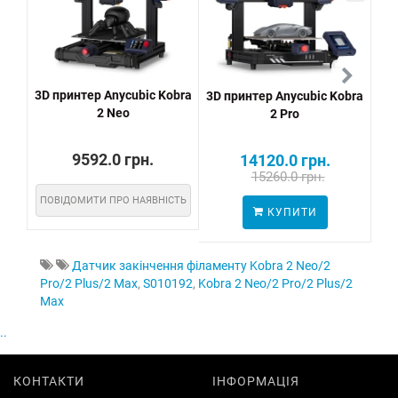
3D принтер Anycubic Kobra
3D принтер Anycubic Kobra
3D 
2 Neo
2 Pro
9592.0 грн.
14120.0 грн.
15260.0 грн.
ПОВІДОМИТИ ПРО НАЯВНІСТЬ
КУПИТИ
Датчик закінчення філаменту Kobra 2 Neo/2
Pro/2 Plus/2 Max
,
S010192
,
Kobra 2 Neo/2 Pro/2 Plus/2
Max
..
КОНТАКТИ
ІНФОРМАЦІЯ